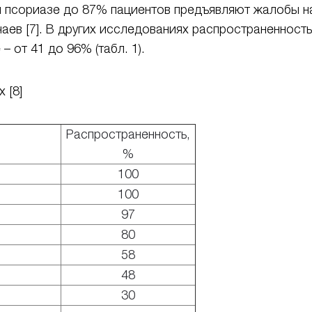
и псориазе до 87% пациентов предъявляют жалобы на 
аев [7]. В других исследованиях распространенност
– от 41 до 96% (табл. 1).
х [8]
Распространенность,
%
100
100
97
80
58
48
30