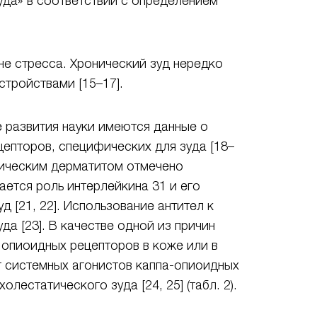
да» в соответствии с определением
не стресса. Хронический зуд нередко
тройствами [15–17].
 развития науки имеются данные о
цепторов, специфических для зуда [18–
пическим дерматитом отмечено
ается роль интерлейкина 31 и его
 [21, 22]. Использование антител к
а [23]. В качестве одной из причин
) опиоидных рецепторов в коже или в
 системных агонистов каппа-опиоидных
лестатического зуда [24, 25] (табл. 2).