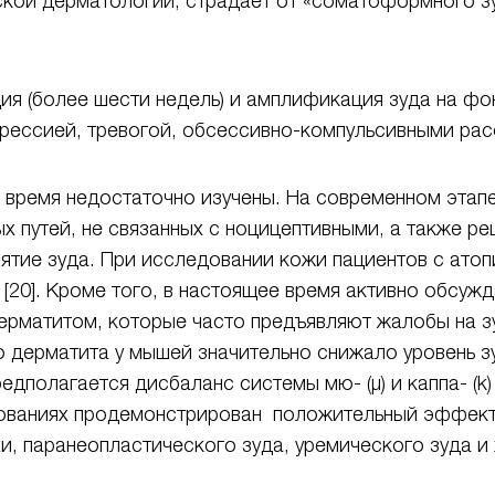
кой дерматологии, страдает от «соматоформного зу
ия (более шести недель) и амплификация зуда на фо
ессией, тревогой, обсессивно-компульсивными расс
 время недостаточно изучены. На современном этапе
 путей, не связанных с ноцицептивными, а также ре
ятие зуда. При исследовании кожи пациентов с ато
20]. Кроме того, в настоящее время активно обсужд
ерматитом, которые часто предъявляют жалобы на зуд
 дерматита у мышей значительно снижало уровень зуд
едполагается дисбаланс системы мю- (μ) и каппа- (k
дованиях продемонстрирован положительный эффект
, паранеопластического зуда, уремического зуда и хо