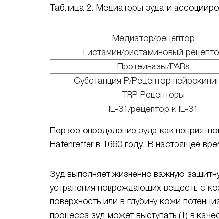
Таблица 2. Медиаторы зуда и ассоцииро
Медиатор/рецептор
Гистамин/ристаминовый рецепт
Протеиназы/PARs
Субстанция P/Рецептор нейрокини
TRP Рецепторы
IL-31/рецептор к IL-31
Первое определение зуда как неприятн
Hafenreffer в 1660 году. В настоящее вр
Зуд выполняет жизненно важную защитну
устранения повреждающих веществ с кож
поверхность или в глубину кожи потенц
процесса зуд может выступать (1) в кач