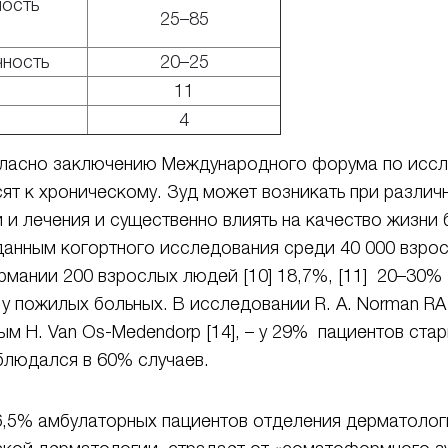
ность
25–85
чность
20–25
11
4
огласно заключению Международного форума по иссле
относят к хроническому. Зуд может возникать при разл
 и лечения и существенно влиять на качество жизни 
данным когортного исследования среди 40 000 взрос
нии 200 взрослых людей [10] 18,7%, [11] 20–30% [1]. 
 пожилых больных. В исследовании R. A. Norman RA [
м H. Van Os-Medendorp [14], – у 29% пациентов ста
блюдался в 60% случаев.
г.), 6,5% амбулаторных пациентов отделения дерматол