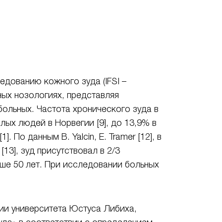
дованию кожного зуда (IFSI –
ичных нозологиях, представляя
больных. Частота хронического зуда в
лых людей в Норвегии [9], до 13,9% в
По данным B. Yalcin, E. Tramer [12], в
13], зуд присутствовал в 2/3
рше 50 лет. При исследовании больных
огии университета Юстуса Либиха,