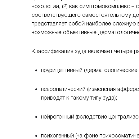
нозологии, (2) как симптомокомплекс –
соответствующего самостоятельному дер
представляет собой наиболее сложную в
возможные объективные дерматологичес
Классификация зуда включает четыре раз
прурицептивный (дерматологические з
невропатический (изменения афферен
приводят к такому типу зуда);
нейрогенный (вследствие централизо
психогенный (на фоне психосоматичес