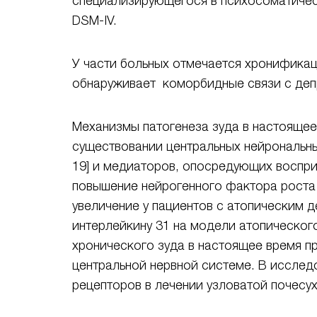
специализирующегося в психосоматичес
DSM-IV.
У части больных отмечается хронификац
обнаруживает коморбидные связи с депр
Механизмы патогенеза зуда в настоящее
существовании центральных нейрональных
19] и медиаторов, опосредующих воспри
повышение нейрогенного фактора роста [
увеличение у пациентов с атопическим д
интерлейкину 31 на модели атопического
хронического зуда в настоящее время пр
центральной нервной системе. В иссле
рецепторов в лечении узловатой почесухи