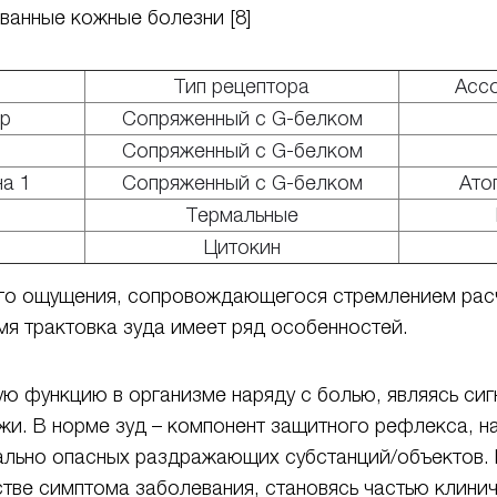
ванные кожные болезни [8]
Тип рецептора
Асс
ор
Сопряженный с G-белком
Сопряженный с G-белком
на 1
Сопряженный с G-белком
Ато
Термальные
Цитокин
ого ощущения, сопровождающегося стремлением рас
емя трактовка зуда имеет ряд особенностей.
ю функцию в организме наряду с болью, являясь си
и. В норме зуд – компонент защитного рефлекса, н
иально опасных раздражающих субстанций/объектов. 
естве симптома заболевания, становясь частью клини