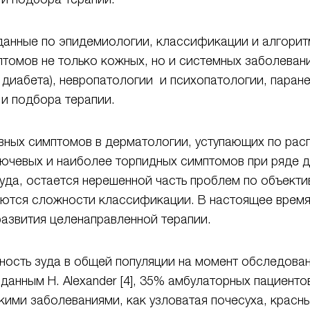
данные по эпидемиологии, классификации и алгоритм
томов не только кожных, но и системных заболевани
 диабета), невропатологии и психопатологии, паран
и подбора терапии.
ивных симптомов в дерматологии, уступающих по ра
лючевых и наиболее торпидных симптомов при ряде 
уда, остается нерешенной часть проблем по объекти
еются сложности классификации. В настоящее время
развития целенаправленной терапии.
ость зуда в общей популяции на момент обследования
анным H. Alexander [4], 35% амбулаторных пациенто
ими заболеваниями, как узловатая почесуха, красн