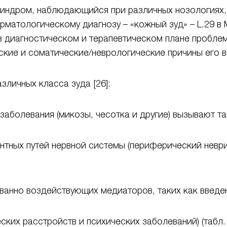
 синдром, наблюдающийся при различных нозологиях, 
матологическому диагнозу – «кожный зуд» – L.29 в 
 диагностическом и терапевтическом плане проблему
кие и соматические/неврологические причины его в
личных класса зуда [26]:
аболевания (микозы, чесотка и другие) вызывают так
тных путей нервной системы (периферический неврит
ванно воздействующих медиаторов, таких как введен
ких расстройств и психических заболеваний) (табл. 