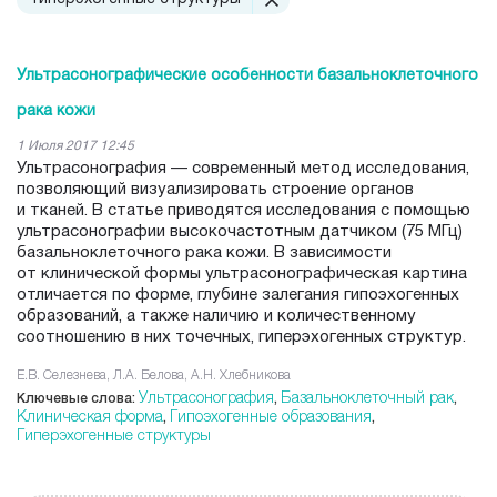
Ультрасонографические особенности базальноклеточного
рака кожи
1 Июля 2017 12:45
Ультрасонография — современный метод исследования,
позволяющий визуализировать строение органов
и тканей. В статье приводятся исследования с помощью
ультрасонографии высокочастотным датчиком (75 МГц)
базальноклеточного рака кожи. В зависимости
от клинической формы ультрасонографическая картина
отличается по форме, глубине залегания гипоэхогенных
образований, а также наличию и количественному
соотношению в них точечных, гиперэхогенных структур.
Е.В. Селезнева, Л.А. Белова, А.Н. Хлебникова
Ультрасонография
Базальноклеточный рак
Ключевые слова:
,
,
Клиническая форма
Гипоэхогенные образования
,
,
Гиперэхогенные структуры