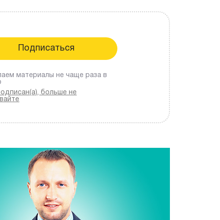
аем материалы не чаще раза в
ю
подписан(а), больше не
вайте