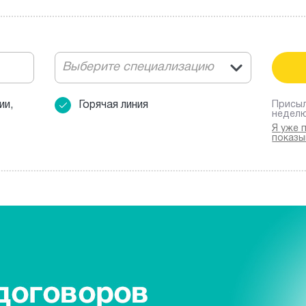
Выберите специализацию
ии,
Горячая линия
Присыл
недел
Я уже 
показы