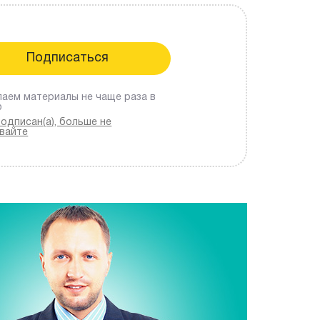
аем материалы не чаще раза в
ю
подписан(а), больше не
вайте