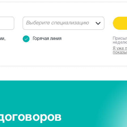
Выберите специализацию
ии,
Горячая линия
Присыл
недел
Я уже 
показы