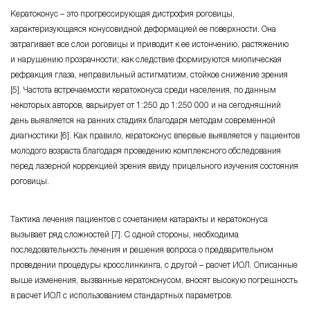
Кератоконус – это прогрессирующая дистрофия роговицы,
характеризующаяся конусовидной деформацией ее поверхности. Она
затрагивает все слои роговицы и приводит к ее истончению, растяжению
и нарушению прозрачности; как следствие формируются миопическая
рефракция глаза, неправильный астигматизм, стойкое снижение зрения
[5]. Частота встречаемости кератоконуса среди населения, по данным
некоторых авторов, варьирует от 1:250 до 1:250 000 и на сегодняшний
день выявляется на ранних стадиях благодаря методам современной
диагностики [6]. Как правило, кератоконус впервые выявляется у пациентов
молодого возраста благодаря проведению комплексного обследования
перед лазерной коррекцией зрения ввиду прицельного изучения состояния
роговицы.
Тактика лечения пациентов с сочетанием катаракты и кератоконуса
вызывает ряд сложностей [7]. С одной стороны, необходима
последовательность лечения и решения вопроса о предварительном
проведении процедуры кросслинкинга, с другой – расчет ИОЛ. Описанные
выше изменения, вызванные кератоконусом, вносят высокую погрешность
в расчет ИОЛ с использованием стандартных параметров.