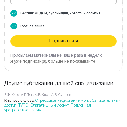
Вестник МЕДСИ, публикации, новости и события
Горячая линия
Присылаем материалы не чаще раза в неделю
Я уже подписан(а), больше не показывайте
Другие публикации данной специализации
Е.Ф. Кира, А.Г. Тян, К.Е. Кира, А.В. Суртаева
Стрессовое недержание мочи,
Запирательный
Ключевые слова:
доступ,
TVT-O,
Влагалищный лоскут,
Подлонная
уретровезикопексия