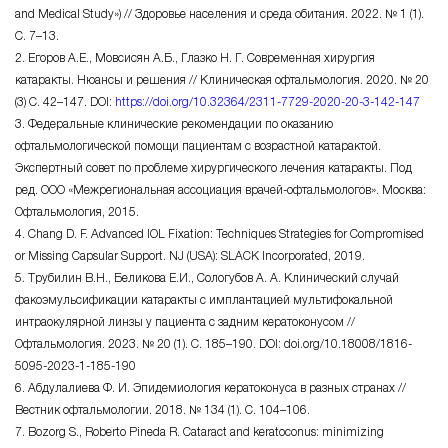
and Medical Study») // Здоровье населения и среда обитания. 2022. № 1 (1).
C. 7–13.
2. Егоров А.Е., Мовсисян А.Б., Глазко
Н. Г. Современная
хирургия
катаракты. Нюансы и решения // Клиническая офтальмология. 2020. № 20
(3) C. 42–147. DOI:
https://doi.org/10.32364/2311-7729-2020-20-
3-142-147
3. Федеральные клинические рекомендации по оказанию
офтальмологической помощи пациентам с возрастной катарактой.
Экспертный совет по проблеме хирургического лечения катаракты. Под
ред.
ООО «Межрегиональная ассоциация врачей-офтальмологов»
. Москва:
Офтальмология, 2015.
4. Chang
D. F. Advanced
IOL Fixation: Techniques Strategies for Compromised
or Missing Capsular Support. NJ (USA): SLACK Incorporated, 2019.
5. Трубилин В.Н., Беликова Е.И., Сологубов
А. А. Клинический
случай
факоэмульсификации катаракты с имплантацией мультифокальной
интраокулярной линзы у пациента с задним кератоконусом //
Офтальмология. 2023. № 20 (1). C. 185–190. DOI: doi.org/10.18008/1816-
5095-2023-
1-185-190
6. Абдулалиева
Ф. И. Эпидемиология
кератоконуса в разных странах //
Вестник офтальмологии. 2018. № 134 (1). C. 104–106.
7. Bozorg S., Roberto Pineda R. Cataract and keratoconus: minimizing