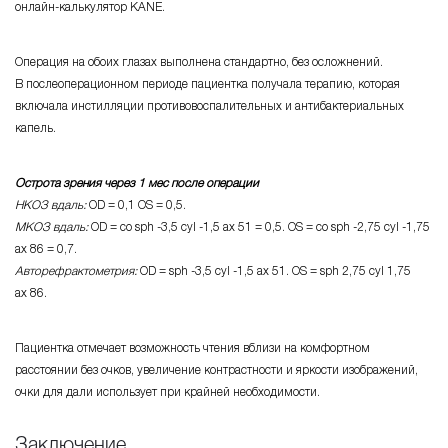
онлайн-калькулятор
KANE.
Операция на обоих глазах выполнена стандартно, без осложнений.
В послеоперационном периоде пациентка получала терапию, которая
включала инстилляции противовоспалительных и антибактериальных
капель.
Острота зрения через 1 мес после операции
НКОЗ вдаль:
OD = 0,1 OS = 0,5.
МКОЗ вдаль:
OD = со sph -3,5 cyl -1,5 ax 51 = 0,5. OS = со sph -2,75 cyl -1,75
ax 86 = 0,7.
Авторефрактометрия:
OD = sph -3,5 cyl -1,5 ax 51. OS = sph 2,75 cyl 1,75
ax 86.
Пациентка отмечает возможность чтения вблизи на комфортном
расстоянии без очков, увеличение контрастности и яркости изображений,
очки для дали использует при крайней необходимости.
Заключение