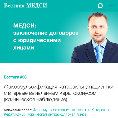
Вестник #33
Факоэмульсификация катаракты у пациентки
с впервые выявленным кератоконусом
(клиническое наблюдение)
Факоэмульсификация катаракты
Катаракта
Ключевые слова:
,
,
Кератоконус
Торическая интраокулярная линза
,