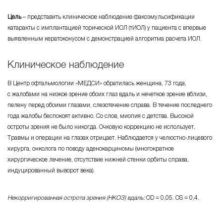
Цель
– представить клиническое наблюдение факоэмульсификации
катаракты с имплантацией торической ИОЛ (тИОЛ) у пациента с впервые
выявленным кератоконусом с демонстрацией алгоритма расчета ИОЛ.
Клиническое наблюдение
В Центр офтальмологии «МЕДСИ» обратилась женщина, 73 года,
с жалобами на низкое зрение обоих глаз вдаль и нечеткое зрение вблизи,
пелену перед обоими глазами, слезотечение справа. В течение последнего
года жалобы беспокоят активно. Со слов, миопия с детства. Высокой
остроты зрения не было никогда. Очковую коррекцию не использует.
Травмы и операции на глазах отрицает. Наблюдается у
челюстно-лицевого
хирурга, онколога по поводу аденокарциномы (многократное
хирургическое лечение, отсутствие нижней стенки орбиты справа,
индуцированный выворот века).
Некорригированная острота зрения (НКОЗ) вдаль:
OD = 0,05. OS = 0,4.