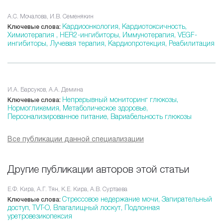
А.С. Мочалова, И.В. Семенякин
Кардиоонкология,
Кардиотоксичность,
Ключевые слова:
Химиотерапия ,
HER2-ингибиторы,
Иммунотерапия,
VEGF-
ингибиторы,
Лучевая терапия,
Кардиопротекция,
Реабилитация
И.А. Барсуков, А.А. Демина
Непрерывный мониторинг глюкозы,
Ключевые слова:
Нормогликемия,
Метаболическое здоровье,
Персонализированное питание,
Вариабельность глюкозы
Все публикации данной специализации
Другие публикации авторов этой статьи
Е.Ф. Кира, А.Г. Тян, К.Е. Кира, А.В. Суртаева
Стрессовое недержание мочи,
Запирательный
Ключевые слова:
доступ,
TVT-O,
Влагалищный лоскут,
Подлонная
уретровезикопексия