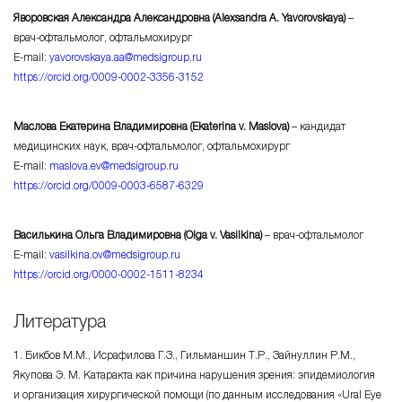
Яворовская Александра Александровна (Alexsandra A. Yavorovskaya)
–
врач-офтальмолог
, офтальмохирург
E-mail
:
yavorovskaya.aa@medsigroup.ru
https://orcid.org/0009-
0002-3356-3152
Маслова Екатерина Владимировна (Ekaterina
v. Maslova
)
– кандидат
медицинских наук,
врач-офтальмолог
, офтальмохирург
E-mail
:
maslova.ev@medsigroup.ru
https://orcid.org/0009-
0003-6587-6329
Василькина Ольга Владимировна (Olga
v. Vasilkina
)
–
врач-офтальмолог
E-mail
:
vasilkina.ov@medsigroup.ru
https://orcid.org/0000-
0002-1511-8234
Литература
1. Бикбов М.М., Исрафилова Г.З., Гильманшин Т.Р., Зайнуллин Р.М.,
Якупова
Э. М. Катаракта
как причина нарушения зрения: эпидемиология
и организация хирургической помощи (по данным исследования «Ural Eye