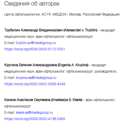
Сведения об авторах
Центр офтальмологии, АО ГК «МЕДСИ», Москва, Российская Федерация:
Трубилин Александр Владимирович (Alexsander
v. Trubilin
)
– кандидат
медицинских наук,
врач-офтальмолог
, офтальмохирург
E-mail
:
trubilin.av@medsigroup.ru
https://orcid.org/0009-
0003-5112-5321
Крупина Евгения Александровна (Evgenia A. Krupina)
– кандидат
медицинских наук,
врач-офтальмолог
, офтальмохирург, руководитель
E-mail
:
krupina.ea@medsigroup.ru
https://orcid.org/0000-
0002-0099-4549
Киселе Анастасия Сергеевна (Anastasiya S. Kisele)
–
врач-офтальмолог
,
офтальмохирург
E-mail
:
kisele.as@medsigroup.ru
https://orcid.org/0009-
0002-4138-0495