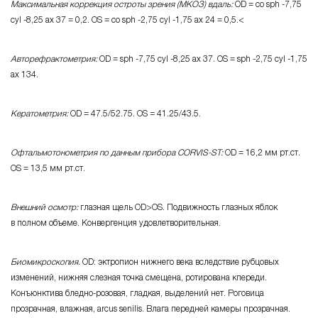
Максимальная коррекция остроты зрения (МКОЗ) вдаль:
OD = cо sph -7,75
cyl -8,25 ax 37 = 0,2. OS = co sph -2,75 cyl -1,75 ax 24 = 0,5.<
Авторефрактометрия:
OD = sph -7,75 cyl -8,25 ax 37. OS = sph -2,75 cyl -1,75
ax 134.
Кератометрия:
OD = 47.5/52.75. OS = 41.25/43.5.
Офтальмотонометрия по данным прибора
CORVIS-ST
:
OD = 16,2 мм рт.ст.
OS = 13,5 мм рт.ст.
Внешний осмотр:
глазная щель OD>OS. Подвижность глазных яблок
в полном объеме. Конвергенция удовлетворительная.
Биомикроскопия.
OD: эктропион нижнего века вследствие рубцовых
изменений, нижняя слезная точка смещена, ротирована кпереди.
Конъюнктива
бледно-розовая
, гладкая, выделений нет. Роговица
прозрачная, влажная, arcus senilis. Влага передней камеры прозрачная.