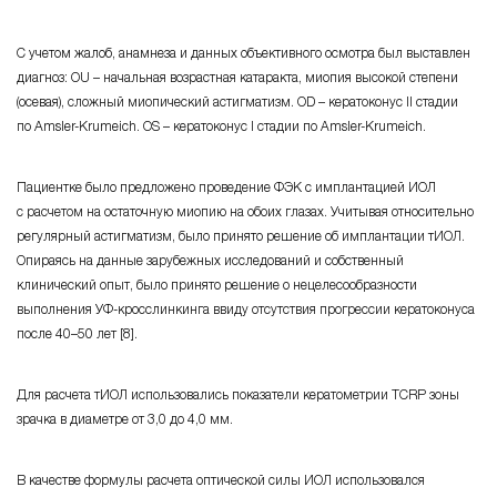
С учетом жалоб, анамнеза и данных объективного осмотра был выставлен
диагноз: OU – начальная возрастная катаракта, миопия высокой степени
(осевая), сложный миопический астигматизм. OD – кератоконус II стадии
по
Amsler-Krumeich
. OS – кератоконус I стадии по
Amsler-Krumeich
.
Пациентке было предложено проведение ФЭК с имплантацией ИОЛ
с расчетом на остаточную миопию на обоих глазах. Учитывая относительно
регулярный астигматизм, было принято решение об имплантации тИОЛ.
Опираясь на данные зарубежных исследований и собственный
клинический опыт, было принято решение о нецелесообразности
выполнения
УФ-кросслинкинга
ввиду отсутствия прогрессии кератоконуса
после 40–50 лет [8].
Для расчета тИОЛ использовались показатели кератометрии TCRP зоны
зрачка в диаметре от 3,0 до 4,0 мм.
В качестве формулы расчета оптической силы ИОЛ использовался