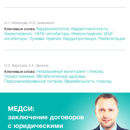
А.С. Мочалова, И.В. Семенякин
Кардиоонкология,
Кардиотоксичность,
Ключевые слова:
Химиотерапия ,
HER2-ингибиторы,
Иммунотерапия,
VEGF-
ингибиторы,
Лучевая терапия,
Кардиопротекция,
Реабилитация
И.А. Барсуков, А.А. Демина
Непрерывный мониторинг глюкозы,
Ключевые слова:
Нормогликемия,
Метаболическое здоровье,
Персонализированное питание,
Вариабельность глюкозы