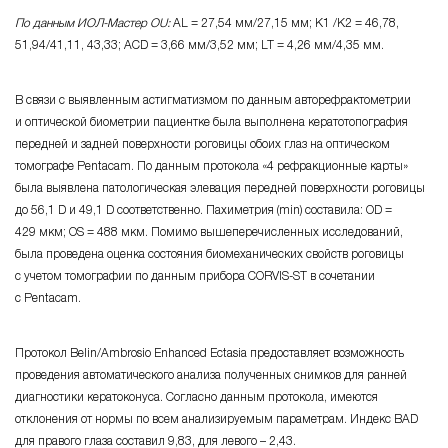
По данным
ИОЛ-Мастер
OU:
AL = 27,54 мм/27,15 мм; K1 /K2 = 46,78,
51,94/41,11, 43,33; ACD = 3,66 мм/3,52 мм; LT = 4,26 мм/4,35 мм.
В связи с выявленным астигматизмом по данным авторефрактометрии
и оптической биометрии пациентке была выполнена кератотопография
передней и задней поверхности роговицы обоих глаз на оптическом
томографе Pentacam. По данным протокола «4 рефракционные карты»
была выявлена патологическая элевация передней поверхности роговицы
до 56,1 D и 49,1 D соответственно. Пахиметрия (min) составила: OD =
429 мкм; OS = 488 мкм. Помимо вышеперечисленных исследований,
была проведена оценка состояния биомеханических свойств роговицы
с учетом томографии по данным прибора
CORVIS-ST
в сочетании
с Pentacam.
Протокол Belin/Ambrosio Enhanced Ectasia предоставляет возможность
проведения автоматического анализа полученных снимков для ранней
диагностики кератоконуса. Согласно данным протокола, имеются
отклонения от нормы по всем анализируемым параметрам. Индекс BAD
для правого глаза составил 9,83, для левого – 2,43.