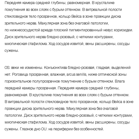
Передняя камера средней глубины, равномерная. В хрусталике
помутнения во всех слоях с бурым оттенком. В витреальной полости
стекловидное тело прозрачное, кольцо Вейса в зоне проекции диска
зрительного нерва. Макулярная зона без очаговой патологии,
по нижнесосудистой аркаде плоский пигментированный невус хориоидеи.
Диск зрительного нерва
бледно-розовый
, с четкими контурами,
миопическая стафилома. Ход сосудов извитой, вены расширены, сосуды
сужены.
OS: веки не изменены. Конъюнктива
бледно-розовая
, гладкая, выделений
нет. Роговица прозрачная, влажная, arcus senilis, ниже оптической зоны
горизонтальное полупрозрачное помутнение с бурым оттенком. Влага
передней камеры прозрачная. Передняя камера средней глубины,
равномерная. В хрусталике помутнения во всех слоях с бурым оттенком.
В витреальной полости стекловидное тело прозрачное, кольцо Вейса в зоне
проекции диска зрительного нерва. Макулярная зона без очаговой
патологии. Диск зрительного нерва
бледно-розовый
, с четкими контурами,
миопическая стафилома. Ход сосудов извитой, вены расширены, сосуды
сужены. Глазное дно OU: на периферии без особенностей.