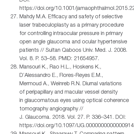
https://doi.org/10.1001/jamaophthalmol.2015.2
Mahdy M.A. Efficacy and safety of selective
laser trabeculoplasty as a primary procedure
for controlling intraocular pressure in primary
open angle glaucoma and ocular hypertensive
patients // Sultan Qaboos Univ. Med. J. 2008.
Vol. 8. P. 53–58. PMID: 21654957.
Mansouri K., Rao H.L., Hoskens K.,
D’Alessandro E., Flores-Reyes E.M.,
Mermoud A., Weinreb R.N. Diurnal variations
of peripapillary and macular vessel density
in glaucomatous eyes using optical coherence
tomography angiography //
J. Glaucoma. 2018. Vol. 27. P. 336–341. DOI:
https://doi.org/10.1097/IJG.0000000000000914
Mansouri K., Shaarawy T. Comparing pattern