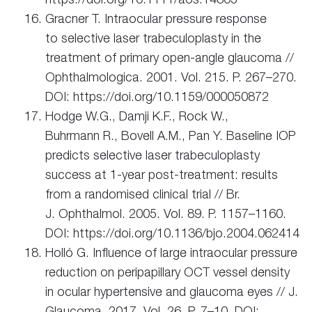
Gracner T. Intraocular pressure response
to selective laser trabeculoplasty in the
treatment of primary open-angle glaucoma //
Ophthalmologica. 2001. Vol. 215. P. 267–270.
DOI: https://doi.org/10.1159/000050872
Hodge W.G., Damji K.F., Rock W.,
Buhrmann R., Bovell A.M., Pan Y. Baseline IOP
predicts selective laser trabeculoplasty
success at 1-year post-treatment: results
from a randomised clinical trial // Br.
J. Ophthalmol. 2005. Vol. 89. P. 1157–1160.
DOI: https://doi.org/10.1136/bjo.2004.062414
Holló G. Influence of large intraocular pressure
reduction on peripapillary OCT vessel density
in ocular hypertensive and glaucoma eyes // J.
Glaucoma. 2017. Vol. 26. P. 7–10. DOI: