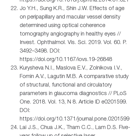
Jo Y.H., Sung K.R., Shin J.W. Effects of age
on peripapillary and macular vessel density
determined using optical coherence
tomography angiography in healthy eyes //
Invest. Ophthalmol. Vis. Sci. 2019. Vol. 60. P.
3492–3498. DOI:
https://doi.org/10.1167/iovs.19-26848
Kurysheva N.I., Maslova E.V., Zolnikova I.V.,
Fomin A.V., Lagutin M.B. A comparative study
of structural, functional and circulatory
parameters in glaucoma diagnostics // PLoS
One. 2018. Vol. 13, N 8. Article ID e0201599.
DOI:
https://doi.org/10.1371/journal.pone.0201599
Lai J.S., Chua J.K., Tham C.C., Lam D.S. Five-
year follow up of selective laser