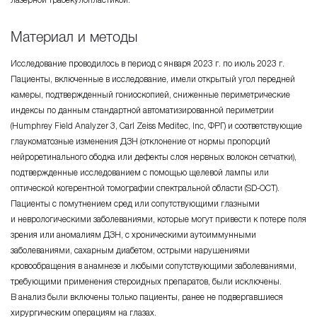
Материал и методы
Исследование проводилось в период с января 2023 г. по июль 2023 г.
Пациенты, включенные в исследование, имели открытый угол передней
камеры, подтвержденный гониоскопией, сниженные периметрические
индексы по данным стандартной автоматизированной периметрии
(Humphrey Field Analyzer 3, Carl Zeiss Meditec, Inc, ФРГ) и соответствующие
глаукоматозные изменения ДЗН (отклонение от нормы пропорций
нейроретинального ободка или дефекты слоя нервных волокон сетчатки),
подтвержденные исследованием с помощью щелевой лампы или
оптической когерентной томографии спектральной области (SD-ОСТ).
Пациенты с помутнением сред или сопутствующими глазными
и неврологическими заболеваниями, которые могут привести к потере поля
зрения или аномалиям ДЗН, с хроническими аутоиммунными
заболеваниями, сахарным диабетом, острыми нарушениями
кровообращения в анамнезе и любыми сопутствующими заболеваниями,
требующими применения стероидных препаратов, были исключены.
В анализ были включены только пациенты, ранее не подвергавшиеся
хирургическим операциям на глазах.