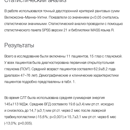
Статистический анализ
В работе использовался точный двусторонний критерий ранговых сумм
Вилкоксона–Манна–Уитни. Показатели со значением р<0,05 считались
статистически значимыми. Статистический анализ проводили с помощью
статистического пакета SPSS версии 21 и библиотеки MASS языка R.
Результаты
Всего в исследование были включены 11 пациентов, 15 глаз с глаукомой.
У всех пациентов была диагностирована первичная открытоугольная
глаукома (ПОУГ). Средний возраст пациентов составлял 62,9±8,2 года
(диапазон 47–76 лет). Демографические и клинические характеристики
пациентов подробно представлены в табл. 1.
Во время СЛТ была использована средняя суммарная энергия
145±113 МДж. Среднее ВГД составило 19,6 (±3,4) мм рт.ст. исходно
и снизилось до 14,7 (±3,1) мм рт.ст. через 2 мес после лазерной
трабекулопластики (-15,6%; р<0,001) и 15,7±3,1 мм рт.ст. через 6 мес
(-13,0%; р=0,005).