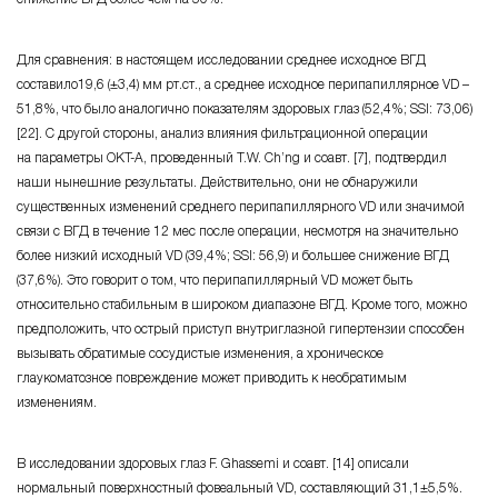
Для сравнения: в настоящем исследовании среднее исходное ВГД
составило19,6 (±3,4) мм рт.ст., а среднее исходное перипапиллярное VD –
51,8%, что было аналогично показателям здоровых глаз (52,4%; SSI: 73,06)
[22]. С другой стороны, анализ влияния фильтрационной операции
на параметры OKT-A, проведенный T.W. Ch’ng и соавт. [7], подтвердил
наши нынешние результаты. Действительно, они не обнаружили
существенных изменений среднего перипапиллярного VD или значимой
связи с ВГД в течение 12 мес после операции, несмотря на значительно
более низкий исходный VD (39,4%; SSI: 56,9) и большее снижение ВГД
(37,6%). Это говорит о том, что перипапиллярный VD может быть
относительно стабильным в широком диапазоне ВГД. Кроме того, можно
предположить, что острый приступ внутриглазной гипертензии способен
вызывать обратимые сосудистые изменения, а хроническое
глаукоматозное повреждение может приводить к необратимым
изменениям.
В исследовании здоровых глаз F. Ghassemi и соавт. [14] описали
нормальный поверхностный фовеальный VD, составляющий 31,1±5,5%.