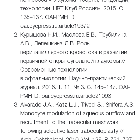
технологии. HRT Клуб Россия». 2015. С.
135–137. OAI-PMH ID:
oai:eyepress.ru:article19372
Курышева Н.И., Маслова Е.В., Трубилина
А.В., Лепешкина Л.В. Роль
перипапиллярного кровотока в развитии
первичной открытоугольной глаукомы //
Современные технологии
в офтальмологии. Научно-практический
журнал. 2016. Т. 11, № 3. С. 145–147. OAI-
PMH ID: oai:eyepress.ru:article21093
Alvarado J.A., Katz L.J., Trivedi S., Shifera A.S.
Monocyte modulation of aqueous outflow and
recruitment to the trabecular meshwork
following selective laser trabeculoplasty //
Arch. Ophthalmol. 2010. Vol. 128. P. 731–737.