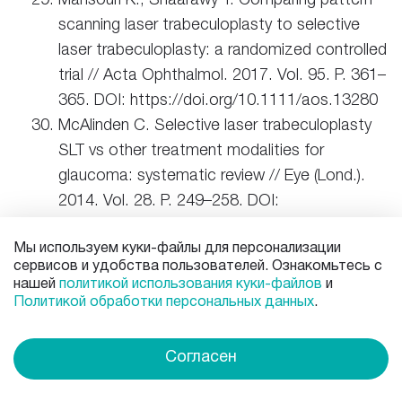
scanning laser trabeculoplasty to selective
laser trabeculoplasty: a randomized controlled
trial // Acta Ophthalmol. 2017. Vol. 95. P. 361–
365. DOI: https://doi.org/10.1111/aos.13280
McAlinden C. Selective laser trabeculoplasty
SLT vs other treatment modalities for
glaucoma: systematic review // Eye (Lond.).
2014. Vol. 28. P. 249–258. DOI:
https://doi.org/10.1038/eye.2013.267
Melamed S., Ben Simon G.J., Levkovitch-
Мы используем куки-файлы для персонализации
сервисов и удобства пользователей. Ознакомьтесь с
Verbin H. Selective laser trabeculoplasty
нашей
политикой использования куки-файлов
и
as primary treatment for open-angle
Политикой обработки персональных данных
.
glaucoma: a prospective, nonrandomized pilot
study // Arch. Ophthalmol. 2003. Vol. 121. P.
Согласен
957–960. DOI:
https://doi.org/10.1001/archopht.121.7.957