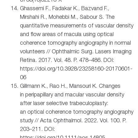
Ghassemi F., Fadakar K., Bazvand F.,
Mirshahi R., Mohebbi M., Sabour S. The
quantitative measurements of vascular density
and flow areas of macula using optical
coherence tomography angiography in normal
volunteers // Ophthalmic Surg. Lasers Imaging
Retina. 2017. Vol. 48. P. 478–486. DOI:
https://doi.org/10.3928/23258160-20170601-
06
Gillmann K., Rao H., Mansouri K. Changes
in peripapillary and macular vascular density
after laser selective trabeculoplasty:
an optical coherence tomography angiography
study // Acta Ophthalmol. 2022. Vol. 100. P.
203–211. DOI:
https://doi.org/10.1111/aos.14805