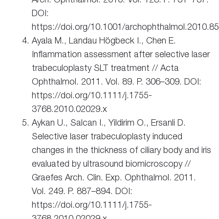
DOI:
https://doi.org/10.1001/archophthalmol.2010.85
Ayala M., Landau Högbeck I., Chen E.
Inflammation assessment after selective laser
trabeculoplasty SLT treatment // Acta
Ophthalmol. 2011. Vol. 89. P. 306–309. DOI:
https://doi.org/10.1111/j.1755-
3768.2010.02029.x
Aykan U., Salcan I., Yildirim O., Ersanli D.
Selective laser trabeculoplasty induced
changes in the thickness of ciliary body and iris
evaluated by ultrasound biomicroscopy //
Graefes Arch. Clin. Exp. Ophthalmol. 2011.
Vol. 249. P. 887–894. DOI:
https://doi.org/10.1111/j.1755-
3768.2010.02029.x