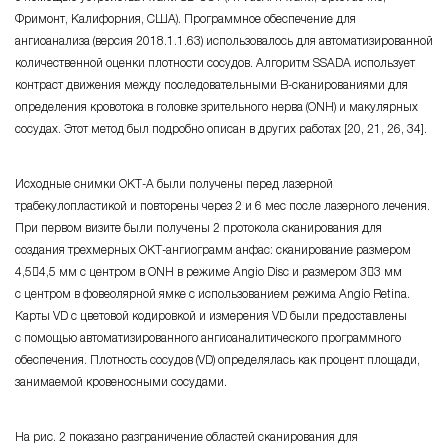
Фримонт, Калифорния, США). Программное обеспечение для
ангиоанализа (версия 2018.1.1.63) использовалось для автоматизированной
количественной оценки плотности сосудов. Алгоритм SSADA использует
контраст движения между последовательными B-сканированиями для
определения кровотока в головке зрительного нерва (ONH) и макулярных
сосудах. Этот метод был подробно описан в других работах [20, 21, 26, 34].
Исходные снимки ОКТ-А были получены перед лазерной
трабекулопластикой и повторены через 2 и 6 мес после лазерного лечения.
При первом визите были получены 2 протокола сканирования для
создания трехмерных ОКТ-ангиограмм анфас: сканирование размером
4,54,5 мм с центром в ONH в режиме Angio Disc и размером 33 мм
с центром в фовеолярной ямке с использованием режима Angio Retina.
Карты VD с цветовой кодировкой и измерения VD были предоставлены
с помощью автоматизированного ангиоаналитического программного
обеспечения. Плотность сосудов (VD) определялась как процент площади,
занимаемой кровеносными сосудами.
На рис. 2 показано разграничение областей сканирования для