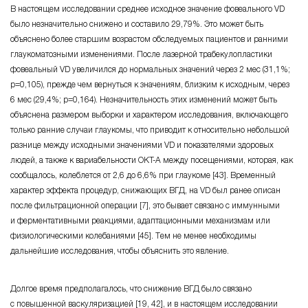
В настоящем исследовании среднее исходное значение фовеального VD
было незначительно снижено и составило 29,79%. Это может быть
объяснено более старшим возрастом обследуемых пациентов и ранними
глаукоматозными изменениями. После лазерной трабекулопластики
фовеальный VD увеличился до нормальных значений через 2 мес (31,1%;
р=0,105), прежде чем вернуться к значениям, близким к исходным, через
6 мес (29,4%; р=0,164). Незначительность этих изменений может быть
объяснена размером выборки и характером исследования, включающего
только ранние случаи глаукомы, что приводит к относительно небольшой
разнице между исходными значениями VD и показателями здоровых
людей, а также к вариабельности OКT-A между посещениями, которая, как
сообщалось, колеблется от 2,6 до 6,6% при глаукоме [43]. Временный
характер эффекта процедур, снижающих ВГД, на VD был ранее описан
после фильтрационной операции [7], это бывает связано с иммунными
и ферментативными реакциями, адаптационными механизмам или
физиологическими колебаниями [45]. Тем не менее необходимы
дальнейшие исследования, чтобы объяснить это явление.
Долгое время предполагалось, что снижение ВГД было связано
с повышенной васкуляризацией [19, 42], и в настоящем исследовании