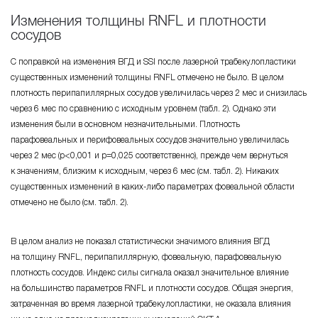
Изменения толщины RNFL и плотности
сосудов
С поправкой на изменения ВГД и SSI после лазерной трабекулопластики
существенных изменений толщины RNFL отмечено не было. В целом
плотность перипапиллярных сосудов увеличилась через 2 мес и снизилась
через 6 мес по сравнению с исходным уровнем (табл. 2). Однако эти
изменения были в основном незначительными. Плотность
парафовеальных и перифовеальных сосудов значительно увеличилась
через 2 мес (р<0,001 и р=0,025 соответственно), прежде чем вернуться
к значениям, близким к исходным, через 6 мес (см. табл. 2). Никаких
существенных изменений в каких-либо параметрах фовеальной области
отмечено не было (см. табл. 2).
В целом анализ не показал статистически значимого влияния ВГД
на толщину RNFL, перипапиллярную, фовеальную, парафовеальную
плотность сосудов. Индекс силы сигнала оказал значительное влияние
на большинство параметров RNFL и плотности сосудов. Общая энергия,
затраченная во время лазерной трабекулопластики, не оказала влияния