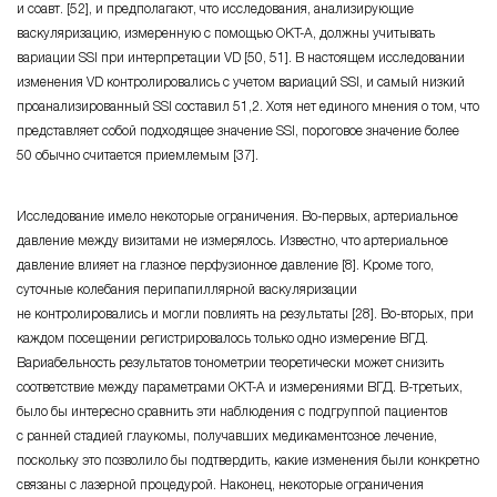
и соавт. [52], и предполагают, что исследования, анализирующие
васкуляризацию, измеренную с помощью OКT-A, должны учитывать
вариации SSI при интерпретации VD [50, 51]. В настоящем исследовании
изменения VD контролировались с учетом вариаций SSI, и самый низкий
проанализированный SSI составил 51,2. Хотя нет единого мнения о том, что
представляет собой подходящее значение SSI, пороговое значение более
50 обычно считается приемлемым [37].
Исследование имело некоторые ограничения. Во-первых, артериальное
давление между визитами не измерялось. Известно, что артериальное
давление влияет на глазное перфузионное давление [8]. Кроме того,
суточные колебания перипапиллярной васкуляризации
не контролировались и могли повлиять на результаты [28]. Во-вторых, при
каждом посещении регистрировалось только одно измерение ВГД.
Вариабельность результатов тонометрии теоретически может снизить
соответствие между параметрами OКT-A и измерениями ВГД. В-третьих,
было бы интересно сравнить эти наблюдения с подгруппой пациентов
с ранней стадией глаукомы, получавших медикаментозное лечение,
поскольку это позволило бы подтвердить, какие изменения были конкретно
связаны с лазерной процедурой. Наконец, некоторые ограничения