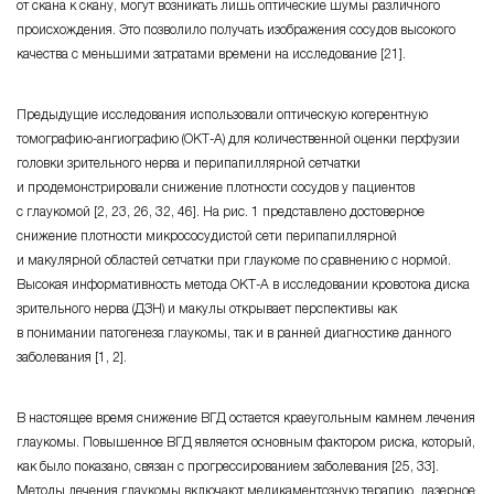
от скана к скану, могут возникать лишь оптические шумы различного
происхождения. Это позволило получать изображения сосудов высокого
качества с меньшими затратами времени на исследование [21].
Предыдущие исследования использовали оптическую когерентную
томографию-ангиографию (ОКТ-А) для количественной оценки перфузии
головки зрительного нерва и перипапиллярной сетчатки
и продемонстрировали снижение плотности сосудов у пациентов
с глаукомой [2, 23, 26, 32, 46]. На рис. 1 представлено достоверное
снижение плотности микрососудистой сети перипапиллярной
и макулярной областей сетчатки при глаукоме по сравнению с нормой.
Высокая информативность метода ОКТ-А в исследовании кровотока диска
зрительного нерва (ДЗН) и макулы открывает перспективы как
в понимании патогенеза глаукомы, так и в ранней диагностике данного
заболевания [1, 2].
В настоящее время снижение ВГД остается краеугольным камнем лечения
глаукомы. Повышенное ВГД является основным фактором риска, который,
как было показано, связан с прогрессированием заболевания [25, 33].
Методы лечения глаукомы включают медикаментозную терапию, лазерное