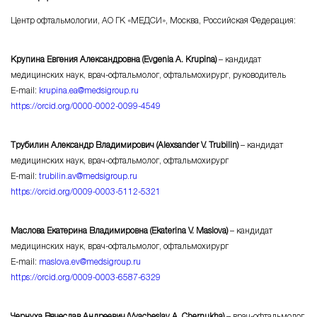
Центр офтальмологии, АО ГК «МЕДСИ», Москва, Российская Федерация:
Крупина Евгения Александровна (Evgenia A. Krupina)
– кандидат
медицинских наук, врач-офтальмолог, офтальмохирург, руководитель
E-mail:
krupina.ea@medsigroup.ru
https://orcid.org/0000-0002-0099-4549
Трубилин Александр Владимирович (Alexsander V. Trubilin)
– кандидат
медицинских наук, врач-офтальмолог, офтальмохирург
E-mail:
trubilin.av@medsigroup.ru
https://orcid.org/0009-0003-5112-5321
Маслова Екатерина Владимировна (Ekaterina V. Maslova)
– кандидат
медицинских наук, врач-офтальмолог, офтальмохирург
E-mail:
maslova.ev@medsigroup.ru
https://orcid.org/0009-0003-6587-6329
Чернуха Вячеслав Андреевич (Vyacheslav A. Chernukha)
– врач-офтальмолог,