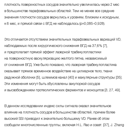
плотность поверхностных сосудов значительно увеличилась через 2 мес
в большинстве парафовеальных областей. Тем не менее все средние
значения плотности сосудов вернулись к уровням, близким к исходным,
к 6 мес, и прямой связи с ВГД не наблюдалось (р=0,085–0,928).
Это отличается отсутствием значительных парафовеальных вариаций VD,
наблюдаемых после хирургического снижения ВГД на 37,6% [7],
и предполагает прямой эффект лазерной трабекулопластики
на поверхностную васкуляризацию желтого пятна, независимый
от снижения ВГД. Уже было показано, что лазерная трабекулопластика
оказывает прямое временное воздействие на цилиарное тело, ткани
радужной оболочки [5], шлеммов канал [40] и макулярные структуры [35].
Эти изменения могут быть обусловлены закупоркой сосудов
и высвобождением протеолитических ферментов и моноцитов [3, 27, 49].
В данном исследовании индекс силы сигнала оказал значительное
влияние на плотность сосудов в большинстве областей, причем более
высокий SSI приводил к значительно большему VD. Ранее об этом
сообщали многочисленные группы, включая H.L. Rao и соавт. [37], J. Zhang