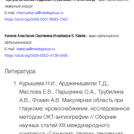
лазерный хирург
E-mail:
chernukha.va@medsigroup.ru
https://orcid.org/0009-0007-8583-7350
Киселе Анастасия Сергеевна (Anastasiya S. Kisele)
– врач-офтальмолог,
офтальмохирург
E-mail:
kisele.as@medsigroup.ru
https://orcid.org/0009-0002-4138-0495
Литература
Курышева Н.И., Ардженишвили Т.Д.,
Маслова Е.В., Паршунина О.А., Трубилина
А.В., Фомин А.В. Макулярная область при
глаукоме: кровоснабжение, исследованное
методом ОКТ-ангиографии // Сборник
научных статей XIII международного
конгресса «Глаукома: теории, тенденции,