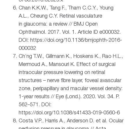
Chan K.K.W., Tang F., Tham C.C.Y., Young
A.L., Cheung C.Y. Retinal vasculature
in glaucoma: a review // BMJ Open
Ophthalmol. 2017. Vol. 1. Article ID e000032.
DOI: https://doi.org/10.1136/bmjophth-2016-
000032
Ch’ng T.W., Gillmann K., Hoskens K., Rao H.L.,
Mermoud A., Mansouri K. Effect of surgical
intraocular pressure lowering on retinal
structures – nerve fibre layer, foveal avascular
zone, peripapillary and macular vessel density:
1-year results // Eye (Lond.). 2020. Vol. 34. P.
562–571. DOI:
https://doi.org/10.1038/s41433-019-0560-6
Costa V.P., Harris A., Anderson D. et al. Ocular
perfusion pressure in glaucoma // Acta