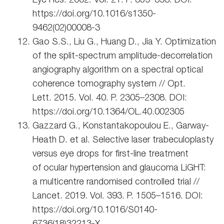
https://doi.org/10.1016/s1350-
9462(02)00008-3
Gao S.S., Liu G., Huang D., Jia Y. Optimization
of the split-spectrum amplitude-decorrelation
angiography algorithm on a spectral optical
coherence tomography system // Opt.
Lett. 2015. Vol. 40. P. 2305–2308. DOI:
https://doi.org/10.1364/OL.40.002305
Gazzard G., Konstantakopoulou E., Garway-
Heath D. et al. Selective laser trabeculoplasty
versus eye drops for first-line treatment
of ocular hypertension and glaucoma LiGHT:
a multicentre randomised controlled trial //
Lancet. 2019. Vol. 393. P. 1505–1516. DOI:
https://doi.org/10.1016/S0140-
6736(18)32213-X