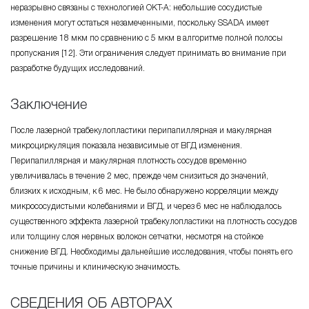
неразрывно связаны с технологией OКT-A: небольшие сосудистые
изменения могут остаться незамеченными, поскольку SSADA имеет
разрешение 18 мкм по сравнению с 5 мкм в алгоритме полной полосы
пропускания [12]. Эти ограничения следует принимать во внимание при
разработке будущих исследований.
Заключение
После лазерной трабекулопластики перипапиллярная и макулярная
микроциркуляция показала независимые от ВГД изменения.
Перипапиллярная и макулярная плотность сосудов временно
увеличивалась в течение 2 мес, прежде чем снизиться до значений,
близких к исходным, к 6 мес. Не было обнаружено корреляции между
микрососудистыми колебаниями и ВГД, и через 6 мес не наблюдалось
существенного эффекта лазерной трабекулопластики на плотность сосудов
или толщину слоя нервных волокон сетчатки, несмотря на стойкое
снижение ВГД. Необходимы дальнейшие исследования, чтобы понять его
точные причины и клиническую значимость.
СВЕДЕНИЯ ОБ АВТОРАХ