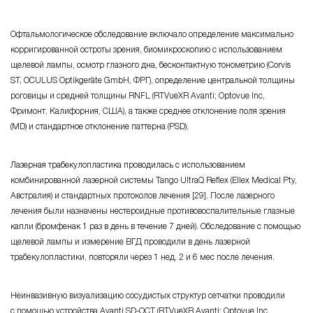
Офтальмологическое обследование включало определение максимально
корригированной остроты зрения, биомикроскопию с использованием
щелевой лампы, осмотр глазного дна, бесконтактную тонометрию (Corvis
ST, OCULUS Optikgeräte GmbH, ФРГ), определение центральной толщины
роговицы и средней толщины RNFL (RTVueXR Avanti; Optovue Inc,
Фримонт, Калифорния, США), а также среднее отклонение поля зрения
(MD) и стандартное отклонение паттерна (PSD).
Лазерная трабекулопластика проводилась с использованием
комбинированной лазерной системы Tango UltraQ Reflex (Ellex Medical Pty,
Австралия) и стандартных протоколов лечения [29]. После лазерного
лечения были назначены нестероидные противовоспалительные глазные
капли (бромфенак 1 раз в день в течение 7 дней). Обследование с помощью
щелевой лампы и измерение ВГД проводили в день лазерной
трабекулопластики, повторяли через 1 нед, 2 и 6 мес после лечения.
Неинвазивную визуализацию сосудистых структур сетчатки проводили
с помощью устройства Avanti SD-OCT (RTVueXR Avanti; Optovue Inc,