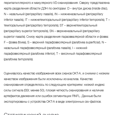
перипапиллярного и макулярного VD-сканирования. Сверху представлена
карта разделения области ДЗН по секторам: D – внутри диска (inside disc),
N – назальный (peripapillary nasalis), IN – нижненазальный (peripapillary
inferior nasalis), IT – нижнетемпоральный (peripapillary inferior temporalis), T –
темпоральный (peripapillary temporalis), ST – верхнетемпоральный
(peripapillary superior temporalis), SN – верхненазальный (peripapillary
superior nasalis). Снизу карта разделения параовеалярной области и фовеа:
F – фовеа (fovea), S – верхний парафовеолярный (parafovea superficial), N –
назальный парафовеолярный (parafovea nasalis), I – нижний
парафовеолярный (parafovea inferior), T – височный парафовеолярный
(parafovea temporalis).
Оценивалось качество изображения всех сканов OКT-A, и снимки с низким
качеством изображения были исключены из анализа. Качество
сканирования определялось по следующим критериям: низкий индекс
силы сигнала (SSI; менее 50), плохая четкость сканирования и наличие
артефактов движения или ошибок сегментации RNFL. Данные были
экспортированы с устройства OКT-A в виде электронных csv-файлов.