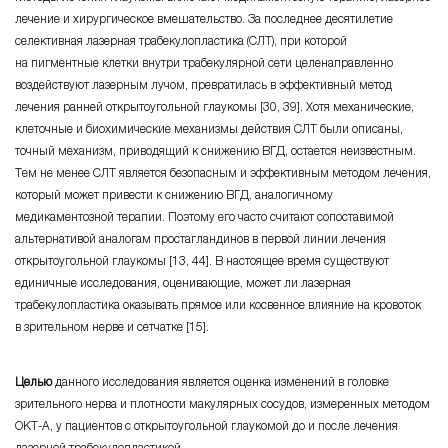
лечение и хирургическое вмешательство. За последнее десятилетие
селективная лазерная трабекулопластика (СЛT), при которой
на пигментные клетки внутри трабекулярной сети целенаправленно
воздействуют лазерным лучом, превратилась в эффективный метод
лечения ранней открытоугольной глаукомы [30, 39]. Хотя механические,
клеточные и биохимические механизмы действия СЛT были описаны,
точный механизм, приводящий к снижению ВГД, остается неизвестным.
Тем не менее СЛT является безопасным и эффективным методом лечения,
который может привести к снижению ВГД, аналогичному
медикаментозной терапии. Поэтому его часто считают сопоставимой
альтернативой аналогам простагландинов в первой линии лечения
открытоугольной глаукомы [13, 44]. В настоящее время существуют
единичные исследования, оценивающие, может ли лазерная
трабекулопластика оказывать прямое или косвенное влияние на кровоток
в зрительном нерве и сетчатке [15].
Целью
данного исследования является оценка изменений в головке
зрительного нерва и плотности макулярных сосудов, измеренных методом
ОКТ-А, у пациентов с открытоугольной глаукомой до и после лечения
лазерной трабекулопластикой.