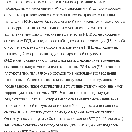
того, настоящее исследование не выявило корреляции между
наблюдаемыми изменениями RNFL и вариациями ВГД. Таким образом,
отсутствие кратковременного эффекта лазерной трабекулопластики
на толщину RNFL может быть объяснено: (1) минимальной инвазивностью
процедуры, вызывающей значительно меньшее внутриглазное
воспаление, чем хирургические вмешательства [4]; (2) более скромным
снижением ВГД, чем то, которое наблюдается после операции [18], или (3)
относительно меньшим исходным истончением RNFL, наблюдаемым
в настоящей когорте недавно диагностированной глаукомы
(84,2 мкм) по сравнению с предыдущими исследованиями изменений,
связанных с хирургическим вмешательством (72,4 мкм) [7].Что касается
плотности перипапиллярных сосудов, то в настоящем исследовании
в основном наблюдалось незначительное увеличение васкуляризации
после лазерной трабекулопластики и отсутствие статистически значимой
корреляции с изменениями ВГД. Это отличается от предыдущих
результатов G. Holló [18], который наблюдал значительное увеличение
перипапиллярной васкуляризации через 2–4 нед после интенсивного
снижения ВГД, достигнутого с помощью медикаментозной терапии.
Однако у всех испытуемых было высокое исходное ВГД (35–42 мм рт.ст.),
значительно сниженное исходное VD (51,8%; SSI: 67,5) и наблюдалось
снижение ВГД более чем на 50%.