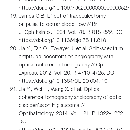
https://doi.org/10.1097/IJG.0000000000000527
James C.B. Effect of trabeculectomy
on pulsatile ocular blood flow // Br.
J. Ophthalmol. 1994. Vol. 78. P. 818–822. DOI:
https://doi.org/10.1136/bjo.78.11.818
Jia Y., Tan O., Tokayer J. et al. Split-spectrum
amplitude-decorrelation angiography with
optical coherence tomography // Opt.
Express. 2012. Vol. 20. P. 4710–4725. DOI:
https://doi.org/10.1364/OE.20.004710
Jia Y., Wei E., Wang X. et al. Optical
coherence tomography angiography of optic
disc perfusion in glaucoma //
Ophthalmology. 2014. Vol. 121. P. 1322–1332.
DOI:
https://doi.org/10.1016/j.ophtha.2014.01.021