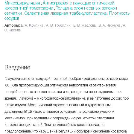
Микроциркуляция
Ангиография с помощью оптической
,
когерентной томографии
Толщина слоя нервных волокон
,
сетчатки
Селективная лазерная трабекулопластика
Плотность
,
,
сосудов
Авторы:
Е. А. Крупина , А. В. Трубилин , Е. В. Маслова , В. А. Чернуха , А.
С. Киселе
Введение
Глаукома является ведущей причиной необратимой слепоты во всем мире
[38]. Эта прогрессирующая оптическая невропатия характеризуется
потерей нервных волокон сетчатки и характерным повреждением поля
зрения. Глаукома – многофакторное заболевание, и ее патогенез до сих пор
плохо изучен. Механический стресс, вызванный внутриглазным
давлением (ВГД), часто считается основным патофизиологическим
механизмом, приводящим к повреждению решетчатой пластинки
и прилегающих тканей. Тем не менее было также высказано
предположение, что нарушение регуляции сосудов и снижение кровотока