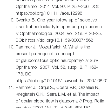
Ophthalmol. 2014. Vol. 92. P. 252–266. DOI:
https://doi.org/10.1111/aos.12298
Cvenkel B. One-year follow-up of selective
laser trabeculoplasty in open-angle glaucoma
// Ophthalmologica. 2004. Vol. 218. P. 20–25.
DOI: https://doi.org/10.1159/000074562
Flammer J., Mozaffarieh M. What is the
present pathogenetic concept
of glaucomatous optic neuropathy? // Surv.
Ophthalmol. 2007. Vol. 52, suppl. 2. P. 162–
173. DOI:
https://doi.org/10.1016/j.survophthal.2007.08.0
Flammer J., Orgül S., Costa V.P., Orzalesi N.,
Krieglstein G.K., Serra L.M. et al. The impact
of ocular blood flow in glaucoma // Prog. Retin
Eye Res. 2002. Vol. 21. P. 359–393. DOI: