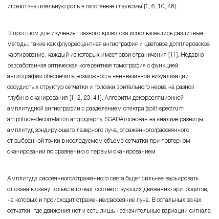
играют значительную роль в патогенезе глаукомы [1, 6, 10, 48].
В прошлом для изучения глазного кровотока использовались различные
методы, такие как флуоресцентная ангиография и цветовое допплеровское
картирование, каждый из которых имеет свои ограничения [11]. Недавно
разработанная оптическая когерентная томография с функцией
ангиографии обеспечила возможность неинвазивной визуализации
сосудистых структур сетчатки и головки зрительного нерва на разной
глубине сканирования [1, 2, 23, 41]. Алгоритм декорреляционной
амплитудной ангиографии с разделением спектра (split-spectrum
amplitude-decorrelation angiography, SSADA) основан на анализе разницы
амплитуд зондирующего лазерного луча, отраженного/рассеянного
от выбранной точки в исследуемом объеме сетчатки при повторном
сканировании по сравнению с первым сканированием.
Амплитуда рассеянного/отраженного света будет сильнее варьировать
от скана к скану только в точках, соответствующих движению эритроцитов,
на которых и происходит отражение/рассеяние луча. В остальных зонах
сетчатки, где движения нет и есть лишь незначительные вариации сигнала