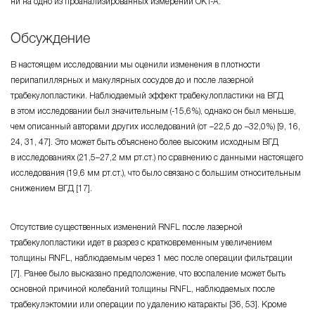
ни на одно из проанализированных измерений OКT-A.
Обсуждение
В настоящем исследовании мы оценили изменения в плотности
перипапиллярных и макулярных сосудов до и после лазерной
трабекулопластики. Наблюдаемый эффект трабекулопластики на ВГД
в этом исследовании был значительным (-15,6%), однако он был меньше,
чем описанный авторами других исследований (от −22,5 до −32,0%) [9, 16,
24, 31, 47]. Это может быть объяснено более высоким исходным ВГД
в исследованиях (21,5–27,2 мм рт.ст.) по сравнению с данными настоящего
исследования (19,6 мм рт.ст.), что было связано с большим относительным
снижением ВГД [17].
Отсутствие существенных изменений RNFL после лазерной
трабекулопластики идет в разрез с кратковременным увеличением
толщины RNFL, наблюдаемым через 1 мес после операции фильтрации
[7]. Ранее было высказано предположение, что воспаление может быть
основной причиной колебаний толщины RNFL, наблюдаемых после
трабекулэктомии или операции по удалению катаракты [36, 53]. Кроме