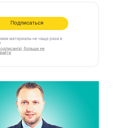
аем материалы не чаще раза в
ю
подписан(а), больше не
вайте