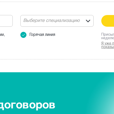
Выберите специализацию
ии,
Горячая линия
Присыл
недел
Я уже 
показы