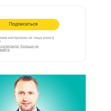
аем материалы не чаще раза в
ю
подписан(а), больше не
вайте