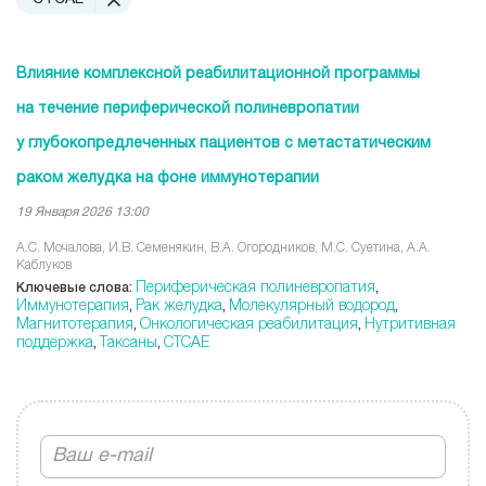
Влияние комплексной реабилитационной программы
на течение периферической полиневропатии
у глубокопредлеченных пациентов с метастатическим
раком желудка на фоне иммунотерапии
19 Января 2026 13:00
А.С. Мочалова, И.В. Семенякин, В.А. Огородников, М.С. Суетина, А.А.
Каблуков
Периферическая полиневропатия
Ключевые слова:
,
Иммунотерапия
Рак желудка
Молекулярный водород
,
,
,
Магнитотерапия
Онкологическая реабилитация
Нутритивная
,
,
поддержка
Таксаны
CTCAE
,
,