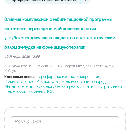
Влияние комплексной реабилитационной программы
на течение периферической полиневропатии
у глубокопредлеченных пациентов с метастатическим
раком желудка на фоне иммунотерапии
19 Января 2026 13:00
А.С. Мочалова, И.В. Семенякин, В.А. Огородников, М.С. Суетина, А.А.
Каблуков
Периферическая полиневропатия
Ключевые слова:
,
Иммунотерапия
Рак желудка
Молекулярный водород
,
,
,
Магнитотерапия
Онкологическая реабилитация
Нутритивная
,
,
поддержка
Таксаны
CTCAE
,
,