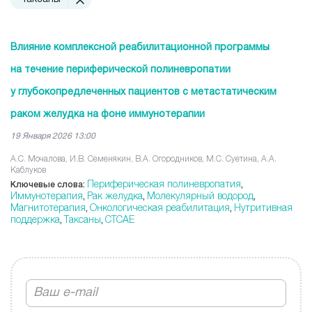
Влияние комплексной реабилитационной программы
на течение периферической полиневропатии
у глубокопредлеченных пациентов с метастатическим
раком желудка на фоне иммунотерапии
19 Января 2026 13:00
А.С. Мочалова, И.В. Семенякин, В.А. Огородников, М.С. Суетина, А.А.
Каблуков
Периферическая полиневропатия
Ключевые слова:
,
Иммунотерапия
Рак желудка
Молекулярный водород
,
,
,
Магнитотерапия
Онкологическая реабилитация
Нутритивная
,
,
поддержка
Таксаны
CTCAE
,
,