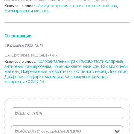
Иммунотерапия
Почечно-клеточный рак
Ключевые слова:
,
,
Биомаркерная мишень
От редакции
19 Декабря 2023 13:14
Е.А. Брусилова, И.В. Семенякин
Колоректальный рак
Раково-тестикулярные
Ключевые слова:
,
антигены
Канцерогенез
Почечно-клеточный рак
Рак молочной
,
,
,
железы
Повреждение возвратного гортанного нерва
Дисфагия
,
,
,
Дисфония
Инфаркт миокарда
Факоэмульсификация
,
,
катаракты
COVID-19
,
Выберите специализацию