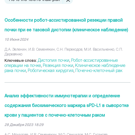
Особенности робот-ассистированной резекции правой
почки при ее тазовой дистопии (клиническое наблюдение)
10 Июня 2024
Д.А. Зеленин, И.В. Семенякин, С.Н. Переходов, М.И. Васильченко, С.П.
Деревянко
Дистопия почки
Робот-ассистированные
Ключевые слова:
,
операции на почке
Резекция почки
Клиническое наблюдение
,
,
рака почки
Роботическая хирургия
Почечно-клеточный рак
,
,
Анализ эффективности иммунотерапии и определение
содержания биохимического маркера sPD-L1 в сыворотке
крови у пациентов с почечно-клеточным раком
28 Декабря 2023 18:29
А.С. Мочалова, И.В. Семенякин, М.О. Сенчилов, М.С. Гусакова