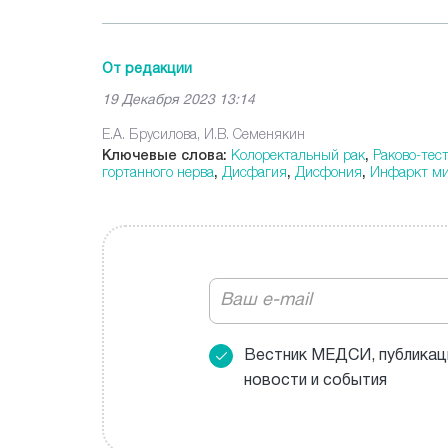
От редакции
19 Декабря 2023 13:14
Е.А. Брусилова, И.В. Семенякин
Ключевые слова:
Колоректальный рак
,
Раково-тес
гортанного нерва
,
Дисфагия
,
Дисфония
,
Инфаркт ми
Вестник МЕДСИ, публикац
новости и события