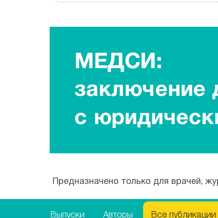
Предназначено только для врачей, жу
Выпуски
Авторы
Все публикации