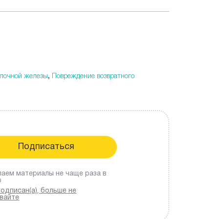
олочной железы
,
Повреждение возвратного
аем материалы не чаще раза в
ю
подписан(а), больше не
вайте