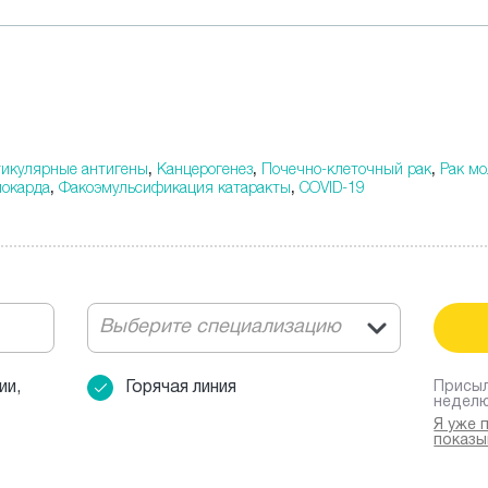
тикулярные антигены
,
Канцерогенез
,
Почечно-клеточный рак
,
Рак м
окарда
,
Факоэмульсификация катаракты
,
COVID-19
Выберите специализацию
ии,
Горячая линия
Присыл
недел
Я уже 
показы