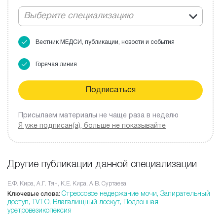
Выберите специализацию
Вестник МЕДСИ, публикации, новости и события
Горячая линия
Присылаем материалы не чаще раза в неделю
Я уже подписан(а), больше не показывайте
Другие публикации данной специализации
Е.Ф. Кира, А.Г. Тян, К.Е. Кира, А.В. Суртаева
Стрессовое недержание мочи,
Запирательный
Ключевые слова:
доступ,
TVT-O,
Влагалищный лоскут,
Подлонная
уретровезикопексия