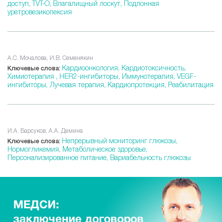
доступ,
TVT-O,
Влагалищный лоскут,
Подлонная
уретровезикопексия
А.С. Мочалова, И.В. Семенякин
Кардиоонкология,
Кардиотоксичность,
Ключевые слова:
Химиотерапия ,
HER2-ингибиторы,
Иммунотерапия,
VEGF-
ингибиторы,
Лучевая терапия,
Кардиопротекция,
Реабилитация
И.А. Барсуков, А.А. Демина
Непрерывный мониторинг глюкозы,
Ключевые слова:
Нормогликемия,
Метаболическое здоровье,
Персонализированное питание,
Вариабельность глюкозы