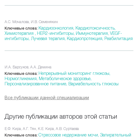
А.С. Мочалова, И.В. Семенякин
Кардиоонкология,
Кардиотоксичность,
Ключевые слова:
Химиотерапия ,
HER2-ингибиторы,
Иммунотерапия,
VEGF-
ингибиторы,
Лучевая терапия,
Кардиопротекция,
Реабилитация
И.А. Барсуков, А.А. Демина
Непрерывный мониторинг глюкозы,
Ключевые слова:
Нормогликемия,
Метаболическое здоровье,
Персонализированное питание,
Вариабельность глюкозы
Все публикации данной специализации
Другие публикации авторов этой статьи
Е.Ф. Кира, А.Г. Тян, К.Е. Кира, А.В. Суртаева
Стрессовое недержание мочи,
Запирательный
Ключевые слова: