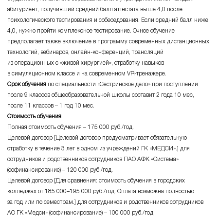
абитуриент, получивший средний балл аттестата выше 4,0 после
психологического тестирования и собеседования. Если средний балл ниже
4,0, нужно пройти комплексное тестирование. Очное обучение
предполагает также включение в программу современных дистанционных
технологий, вебинаров,
онлайн-конференций
, трансляций
из операционных с «живой хирургией», отработку навыков
в симуляционном классе и на современном
VR-тренажере
.
Срок обучения
по специальности «Сестринское дело» при поступлении
после 9 классов общеобразовательной школы составит 2 года 10 мес,
после 11 классов – 1 год 10 мес.
Стоимость обучения
Полная стоимость обучения – 175 000 руб./год.
Целевой договор [Целевой договор предусматривает обязательную
отработку в течение 3 лет в одном из учреждений ГК «МЕДСИ».] для
сотрудников и родственников сотрудников ПАО АФК «Система»
(софинансирование) – 120 000 руб./год.
Целевой договор [Для сравнения: стоимость обучения в городских
колледжах от 185 000–195 000 руб./год. Оплата возможна полностью
за год или по семестрам.] для сотрудников и родственников сотрудников
АО ГК «Медси» (софинансирование) – 100 000 руб./год.