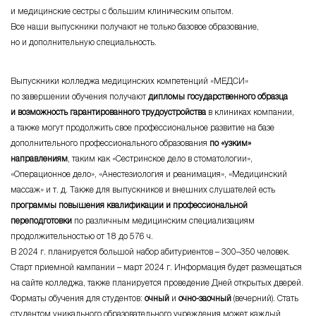
и медицинские сестры с большим клиническим опытом.
Все наши выпускники получают не только базовое образование,
но и дополнительную специальность.
Выпускники колледжа медицинских компетенций «МЕДСИ»
по завершении обучения получают
дипломы государственного образца
и возможность гарантированного трудоустройства
в клиниках компании,
а также могут продолжить свое профессиональное развитие на базе
дополнительного профессионального образования
по «узким»
направлениям
, таким как «Сестринское дело в стоматологии»,
«Операционное дело», «Анестезиология и реанимация», «Медицинский
массаж»
и т. д.
Также для выпускников и внешних слушателей есть
программы повышения квалификации и профессиональной
переподготовки
по различным медицинским специализациям
продолжительностью от 18 до 576 ч.
В 2024 г. планируется большой набор абитуриентов – 300–350 человек.
Старт приемной кампании – март 2024 г. Информация будет размещаться
на сайте колледжа, также планируется проведение Дней открытых дверей.
Форматы обучения для студентов:
очный
и
очно-заочный
(вечерний). Стать
студентом уникального образовательного учреждения может каждый