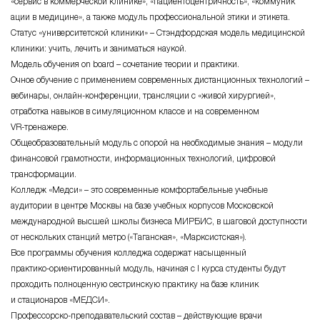
«сервис в коммерческой клинике», «пациентоцентричность», «коммуник
ации в медицине», а также модуль профессиональной этики и этикета.
Статус «университетской клиники» – Стэндфордская модель медицинской
клиники: учить, лечить и заниматься наукой.
Модель обучения on board – сочетание теории и практики.
Очное обучение с применением современных дистанционных технологий –
вебинары,
онлайн-конференции
, трансляции с «живой хирургией»,
отработка навыков в симуляционном классе и на современном
VR-тренажере
.
Общеобразовательный модуль с опорой на необходимые знания – модули
финансовой грамотности, информационных технологий, цифровой
трансформации.
Колледж «Медси» – это современные комфортабельные учебные
аудитории в центре Москвы на базе учебных корпусов Московской
международной высшей школы бизнеса МИРБИС, в шаговой доступности
от нескольких станций метро («Таганская», «Марксистская»).
Все программы обучения колледжа содержат насыщенный
практико-ориентированный
модуль, начиная с I курса студенты будут
проходить полноценную сестринскую практику на базе клиник
и стационаров «МЕДСИ».
Профессорско-преподавательский
состав – действующие врачи