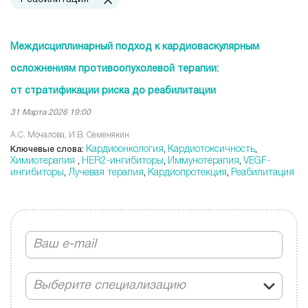
Междисциплинарный подход к кардиоваскулярным
осложнениям противоопухолевой терапии:
от стратификации риска до реабилитации
31 Марта 2026 19:00
А.С. Мочалова, И.В. Семенякин
Кардиоонкология
Кардиотоксичность
Ключевые слова:
,
,
Химиотерапия
HER2-ингибиторы
Иммунотерапия
VEGF-
,
,
,
ингибиторы
Лучевая терапия
Кардиопротекция
Реабилитация
,
,
,
Выберите специализацию