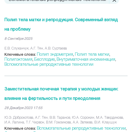
Полип тела матки и репродукция. Современный взгляд
на проблему
8 Сентября 2025
Е.В. Слуханчук, А.Г. Тян, А.В. Суртаева
Полип эндометрия
Полип тела матки
Ключевые слова:
,
,
Полипэктомия
Бесплодие
Внутриматочная инсеминация
,
,
,
Вспомогательные репродуктивные технологии
Заместительная почечная терапия у молодых женщин:
влияние на фертильность и пути преодоления
28 Декабря 2023 17:55
Ю.Э. Доброхотова, А.Г. Тян, В.В. Таранов, Ю.А. Сорокин, М.А. Твердикова,
И.А. Лапина, Т.Г. Чирвон, В.М. Гомзикова, А.А. Затеева, В.И. Клаушук
Вспомогательные репродуктивные технологии
Ключевые слова:
,