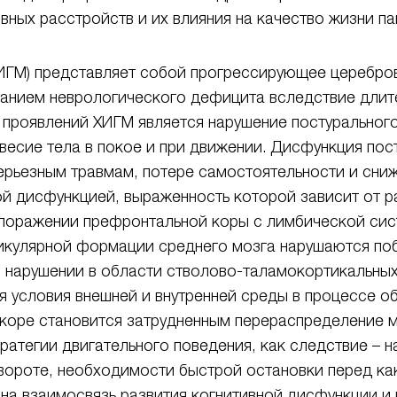
вных расстройств и их влияния на качество жизни п
ХИГМ) представляет собой прогрессирующее церебро
анием неврологического дефицита вследствие длит
 проявлений ХИГМ является нарушение постуральног
овесие тела в покое и при движении. Дисфункция по
серьезным травмам, потере самостоятельности и сн
ной дисфункцией, выраженность которой зависит от 
и поражении префронтальной коры с лимбической си
тикулярной формации среднего мозга нарушаются по
и нарушении в области стволово-таламокортикальны
 условия внешней и внутренней среды в процессе об
коре становится затрудненным перераспределение м
ратегии двигательного поведения, как следствие – н
ороте, необходимости быстрой остановки перед как
на взаимосвязь развития когнитивной дисфункции и