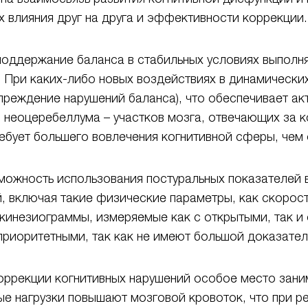
х влияния друг на друга и эффективности коррекции.
поддержание баланса в стабильных условиях выполня
. При каких-либо новых воздействиях в динамическ
упреждение нарушений баланса), что обеспечивает а
 неоцеребеллума – участков мозга, отвечающих за к
бует большего вовлечения когнитивной сферы, чем с
можность использования постуральных показателей в
, включая такие физические параметры, как скорост
окинезиограммы, измеряемые как с открытыми, так и
приоритетными, так как не имеют большой доказатель
ррекции когнитивных нарушений особое место зан
ые нагрузки повышают мозговой кровоток, что при р