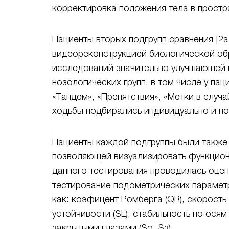
корректировка положения тела в простра
Пациенты вторых подгрупп сравнения [2а 
видеореконструкцией биологической обрат
исследований значительно улучшающей п
нозологических групп, в том числе у па
«Тандем», «Препятствия», «Метки в случ
ходьбы подбирались индивидуально и по
Пациенты каждой подгруппы были также 
позволяющей визуализировать функциона
данного тестирования проводилась оцен
тестирование подометрических параметр
как: коэфицент Ромберга (QR), скорость
устойчивости (SL), стабильность по осям
закрытыми глазами (Sо, Sз).