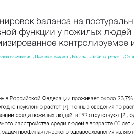
нировок баланса на постуральн
вной функции у пожилых людей
омизированное контролируемое 
ьные нарушения
,
Пожилой возраст
,
Баланс
,
Стабилотренинг
,
C-mil
нь в Российской Федерации проживает около 23,7% 
егодно неуклонно растет [7]. Точные сведения по р
енции среди пожилых людей, в РФ отсутствуют [2], 
ного расстройства среди людей в возрасте 60 лет и
х задач профилактического здравоохранения являют