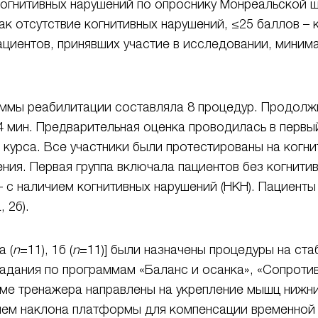
когнитивных нарушений по опроснику Монреальской 
ак отсутствие когнитивных нарушений, ≤25 баллов – 
пациентов, принявших участие в исследовании, миним
аммы реабилитации составляла 8 процедур. Продолж
4 мин. Предварительная оценка проводилась в перв
 курса. Все участники были протестированы на когн
ния. Первая группа включала пациентов без когнитив
 – с наличием когнитивных нарушений (НКН). Пациен
 2б).
а (
n
=11), 1б (
n
=11)] были назначены процедуры на ст
 задания по программам «Баланс и осанка», «Сопрот
ме тренажера направлены на укрепление мышц нижни
нием наклона платформы для компенсации временной