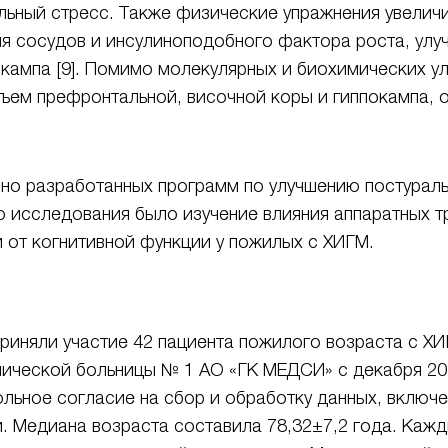
льный стресс. Также физические упражнения увели
ия сосудов и инсулиноподобного фактора роста, ул
окампа [9]. Помимо молекулярных и биохимических у
объем префронтальной, височной коры и гиппокампа, 
но разработанных программ по улучшению постуральн
 исследования было изучение влияния аппаратных т
 от когнитивной функции у пожилых с ХИГМ.
риняли участие 42 пациента пожилого возраста с ХИ
ической больницы № 1 АО «ГК МЕДСИ» с декабря 2022
ьное согласие на сбор и обработку данных, включе
и. Медиана возраста составила 78,32±7,2 года. Каж