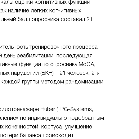
шкалы оценки когнитивных функций
как наличие легких когнитивных
альный балл опросника составил 21
ительность тренировочного процесса
ый день реабилитации, последующая
итивные функции по опроснику MoCA,
ных нарушений (БКН) – 21 человек, 2-я
ты каждой группы методом рандомизации
абилотренажере Huber (LPG-Systems,
ивление» по индивидуально подобранным
х конечностей, корпуса, улучшение
 потери баланса происходит