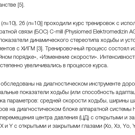
нстве [5].
(
n
=10), 2б (
n
=10)] проходили курс тренировок с исп
ной связи (БОС) C-mill (Physiomed Elektromedizin AG,
оказатели динамического стереотипа ходьбы и усто
циентов с ХИГМ [3]. Тренировочный процесс состоял 
айном порядке», «Изменение скорости». Интенсивност
степенно увеличивались в процессе курса.
обследованы на диагностическом инструменте дорожк
льные показатели ходьбы (или способность адаптац
ка параметров: средней скорости ходьбы, ширины ш
ов на диагностическом блоке аппаратной системы H
 перемещения центра давления (ЦД) с открытыми и за
 X и Y с открытыми и закрытыми глазами (Xо, Xз, Yо,