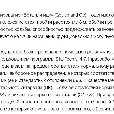
рование «Встань и иди» (Get up and Go) – оценивал
положение стоя, пройти расстояние 3 м, обойти преп
ростью ходьбы, способностью поддерживать равнове
твует о наличии нарушений функциональной мобильно
зультатов была проведена с помощью программного к
ользованием программы StatTech v. 4.7.1 (разработ
и оценивали на предмет соответствия нормальному 
ели, выборочное распределение которых соответств
ин (
M
) и стандартных отклонений (
SD
). В качестве 
тельного интервала (ДИ). В случае отсутствия норм
Me
) и нижнего и верхнего квартилей (Q1–Q3). При с
ных для 2 связанных выборок, использовали парный
t
ение которых отличалось от нормального, в 2 связан