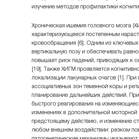
изучение методов профилактики когнити
Хроническая ишемия головного мозга (
характеризующееся постепенным нараст
кровообращения [6]. Одним из ключевых
вертикальную позу и обеспечивать равн
повышает риск падений, приводящих к 
[19]. Также ХИГМ проявляется когнитив
локализации лакунарных очагов [1]. Пр
ассоциативных зон теменной коры и ре
планирование дальнейших действий. Пр
быстрого реагирования на изменяющиеся
изменениях в дополнительной моторной 
предстоящему действию, и изменение ст
любом внешнем воздействии: резком пов
патогенетические механизмы указывают 