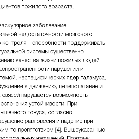
ациентов пожилого возраста.
васкулярное заболевание,
ельной недостаточности мозгового
о контроля – способности поддерживать
стуральной системы существенно
ижению качества жизни пожилых людей
распространенности нарушений и
стемой, неспецифических ядер таламуса,
буждение к движению, целеполагание и
х связей нарушается возможность
еспечения устойчивости. При
ышечного тонуса, согласно
арушение равновесия и падение при
им-то препятствием [4]. Вышеуказанные
 постуральных нарушений. Поэтому