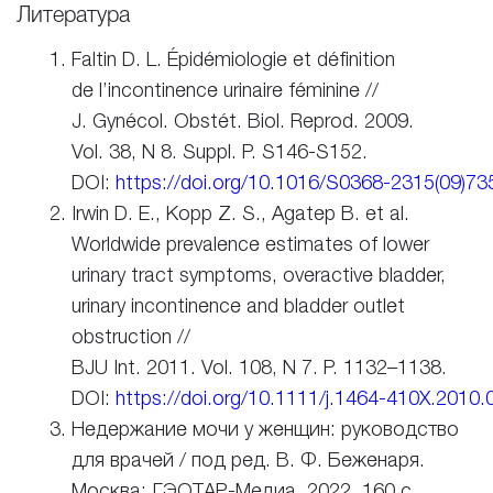
Литература
Faltin D. L.
Épidémiologie et définition
de l’incontinence urinaire féminine
//
J. Gynécol. Obstét. Biol. Reprod. 2009.
Vol. 38, N 8. Suppl. P. S146-S152
.
DOI:
https://doi.org/10.1016/S0368-2315(09)73
Irwin D. E., Kopp Z. S., Agatep B. et al.
Worldwide prevalence estimates of lower
urinary tract symptoms, overactive bladder,
urinary incontinence and bladder outlet
obstruction //
BJU Int. 2011. Vol. 108, N 7. P. 1132–1138.
DOI:
https://doi.org/10.1111/j.1464-410X.2010.
Недержание мочи у женщин: руководство
для врачей / под ред. В. Ф. Беженаря.
Москва:
ГЭОТАР-Медиа
, 2022. 160 с.