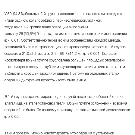
У 50 (94,3%) больных
2-й группы
дополнительно выполняли переднюю
и/или
заднюю кольпорафию с перинеолеваторопластикой,
тогда как в
1-й группе
такие операции выполнены
только у 28 (
53,8%
) больных, что имеет статистически значимые различия
(р < 0,01)
. Соответственно техническим особенностям каждого метода,
различной была и интраоперационная крово­потеря, которая в
1-й группе
составила
21,0±2,2 мл,
а во
2-й – 98,7±11,2 мл
(р < 0,001).
Большая
кровопотеря во
2-й группе
обусловлена большей площадью отсепаровки
влагалищного лоскута, глубоким «туннелированием» и вмешательством
в области с хорошей васкуляризацией. Поэтому на отдельных этапах
операции диффузная кровоточивость была выше.
В
1-й группе
зарегистрирован один случай перфорации боковой стенки
влагалища на этапе установки петли. Во
2-й группе
осложнений во время
операций не было. По данному признаку нет статистической достоверности
(р > 0,05)
.
Таким образом, можно констатировать, что операция с установкой