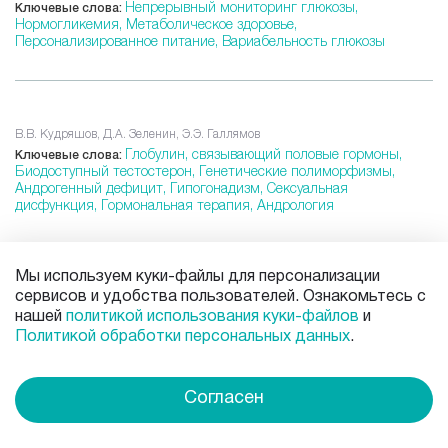
Непрерывный мониторинг глюкозы,
Ключевые слова:
Нормогликемия,
Метаболическое здоровье,
Персонализированное питание,
Вариабельность глюкозы
В.В. Кудряшов, Д.А. Зеленин, Э.Э. Галлямов
Глобулин, связывающий половые гормоны,
Ключевые слова:
Биодоступный тестостерон,
Генетические полиморфизмы,
Андрогенный дефицит,
Гипогонадизм,
Сексуальная
дисфункция,
Гормональная терапия,
Андрология
Все публикации данной специализации
Мы используем куки-файлы для персонализации
сервисов и удобства пользователей. Ознакомьтесь с
Другие публикации авторов этой статьи
нашей
политикой использования куки-файлов
и
Политикой обработки персональных данных
.
А.С. Мочалова, И.В. Семенякин
Кардиоонкология,
Кардиотоксичность,
Ключевые слова:
Химиотерапия ,
HER2-ингибиторы,
Иммунотерапия,
VEGF-
Согласен
ингибиторы,
Лучевая терапия,
Кардиопротекция,
Реабилитация