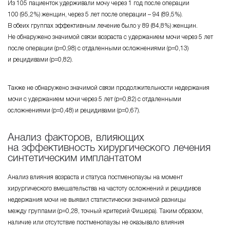
Из 105 пациенток удерживали мочу через 1 год после операции
100 (95,2%) женщин
, через 5 лет
после операции – 94 (89,5%).
В обеих группах эффективным лечение было
у 89 (84,8%) женщин.
Не обнаружено значимой связи возраста с удержанием мочи через 5 лет
после операции
(р=0,98)
с отдаленными осложнениями
(р=0,13)
и рецидивами
(р=0,82)
.
Также не обнаружено значимой связи продолжительности недержания
мочи с удержанием мочи через 5 лет
(р=0,82)
с отдаленными
осложнениями
(р=0,48)
и рецидивами
(р=0,67)
.
Анализ факторов, влияющих
на эффективность хирургического лечения
синтетическим имплантатом
Анализ влияния возраста и статуса постменопаузы на момент
хирургического вмешательства на частоту осложнений и рецидивов
недержания мочи не выявил статистически значимой разницы
между группами (
p=0,28,
точный критерий Фишера). Таким образом,
наличие или отсутствие постменопаузы не оказывало влияния