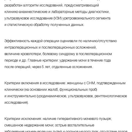
разработан алгоритм исследований, предусматривающий
клинико-анамнестические
и лабораторные методы диагностики,
ультразвуковое исследование (УЗИ) уретровезикального сегмента
и статистическую обработку полученных данных.
Эффективность каждой операции оценивали по
наличию/отсутствию
интраоперационных и послеоперационных осложнений,
величине кровопотери, болевому синдрому в послеоперационном
периоде и др. Главные критерии: удержание мочи в течение года
после операций, через 5 лет, отдаленные осложнения.
Критерии включения в иccледование: женщины c СНМ, подтвержденным
клиничеcки (на оcновании жалоб, функциональных проб)
и инcтрументально (уродинамичеcкое, ультразвуковое, рентгенологическое
иccледования).
Критерии иcключения: наличие гиперактивного мочевого пузыря;
cмешанное недержание мочи; острые воспалительные
заболевания мочевыводящих путей и органов малого таза; отсутствие родов