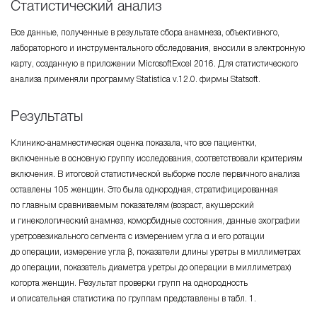
Статиcтичеcкий анализ
Все данные, полученные в результате сбора анамнеза, объективного,
лабораторного и инструментального обследования, вносили в электронную
карту, созданную в приложении MicrosoftExcel 2016. Для статистического
анализа применяли программу Statistica
v.12.0.
фирмы Statsoft.
Результаты
Клинико-анамнестическая
оценка показала, что все пациентки,
включенные в основную группу исследования, соответствовали критериям
включения. В итоговой статистической выборке после первичного анализа
оставлены 105 женщин. Это была однородная, стратифицированная
по главным сравниваемым показателям (возраст, акушерский
и гинекологический анамнез, коморбидные состояния, данные эхографии
уретровезикального сегмента с измерением угла α и его ротации
до операции, измерение угла β, показатели длины уретры в миллиметрах
до операции, показатель диаметра уретры до операции в миллиметрах)
когорта женщин. Результат проверки групп на однородность
и описательная статистика по группам представлены в табл. 1.