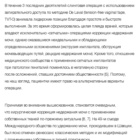
В течение 3 последних десятилетий слинговая операция с использованием
запирательного доступа по методике De Laval (
tension-free
vaginal tape,
TVT-O
) занимала лидерские позиции благодаря простоте и быстроте
выполнения. За это время сформировалась целая плеяда врачей, которые
владеют исключительно «сетчатыми» операциями коррекции недержания
мочи, однако оказавшиеся неидеальными и обладающими
определенными осложнениями (экструзия имплантата, обструкция
мочевыводящих путей, рецидив недержания мочи). Кроме того, отношение
медицинского сообщества к применению сетчатых имплантатов
при патологии гениталий поменялось в негативную сторону
после осложнений, ставших достоянием общественности [5]. Поэтому,
на наш взгляд, пациентки имеют право на альтернативные варианты
операции.
Принимая во внимание вышесказанное, становится очевидным,
что хирургическая коррекция недержания мочи с применением
собственных тканей
по-прежнему
актуальна [6, 7]. На
49-м съезде
Международного общества по удержанию мочи, проходившем в Швеции,
был ясно отмечен ренессанс классических методик и их модификаций
с применением собственных тканей практически