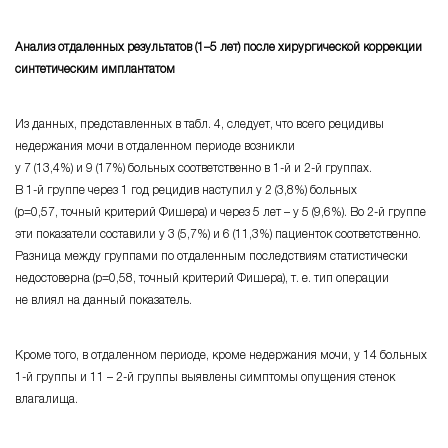
Анализ отдаленных результатов (
1–5
лет) после хирургической коррекции
синтетическим имплантатом
Из данных, представленных в табл. 4, следует, что всего рецидивы
недержания мочи в отдаленном периоде возникли
у
7 (13,4%) и 9 (17%)
больных соответственно в
1-й и 2-й группах.
В
1-й группе
через 1 год рецидив наступил у
2 (3,8%) больных
(
р=0,57, точный критерий Фишера
) и через 5
лет – у 5 (9,6%).
Во
2-й группе
эти показатели составили
у 3 (5,7%) и 6 (11,3%)
пациенток соответственно.
Разница между группами по отдаленным последствиям статистически
недостоверна (
р=0,58, точный критерий Фишера
), т. е. тип операции
не влиял на данный показатель.
Кроме того, в отдаленном периоде, кроме недержания мочи, у 14 больных
1-й группы
и
11 – 2-й группы
выявлены симптомы опущения стенок
влагалища.