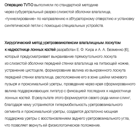
Операцию
TVT-O
выполняли по стандартной методике
через субуретральный разрез слизистой оболочки влагалища,
«туннелирование» по направлению к обтураторному отверстию и установку
синтетической петли с помощью специальных устройств.
Хирургический метод уретровезикопексии влагалищным лоскутом
к надкостнице лонных костей
разработан Е. Ф. Кира и А. А. Безменко [6],
который предусматривает выкраивание прямоугольного лоскута
из слизистой оболочки передней стенки влагалища на питающей ножке,
устранение цистоцеле, формирование валика из выкроенного лоскута
передней стенки влагалища, расположение его в зоне шейки мочевого
пузыря и проксимальной уретры, проведение через края сформированного
валика поддерживающих лигатур с фиксацией последних к надкостнице
лонных костей. В результате этого формируется своего рода
мини-слинг
,
благодаря чему устраняются гипермобильность уретровезикального
сегмента и проксимальной уретры, создается достаточно мощная
поддержка уретры с восстановлением заднего уретровезикального угла,
что позволяет вернуть ей физиологоическое положение.