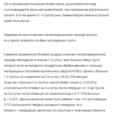
СИ в техническом отношении более проста, выполняется быстрее
и сопровождается меньшей кровопотерей, чем применение влагалищного
лоскута. В то же время в
1-й группе
риск травматизации смежных органов
может быть выше.
Недержания мочи в раннем послеоперационном периоде не было
ни у одной пациентки из обеих исследуемых групп.
Умеренно выраженный болевой синдром в раннем послеоперационном
периоде наблюдался в течение
1-х суток
у всех больных обеих групп,
который легко купировался стандартным обезболиванием с помощью
нестероидных противовоспалительных средств (НПВС). Однако у больных
1-й группы
он сохранялся на
2-е сутки
у 48 (
92,3%
) женщин,
тогда как у больных
2-й группы
присутствовал только у 12 (22,6%)
и полностью отсутствовал на
3-и сутки
после операции; в
1-й же группе
на
3-и сутки
после операции он сохранялся еще у
9 (17,3%)
больных
(р < 0,001)
. Данное различие может быть связано с тем, что при операции
TVT-O
используется твердый ригидный проводник, путь
которого – перфорация
различных по структуре и локализации объектов