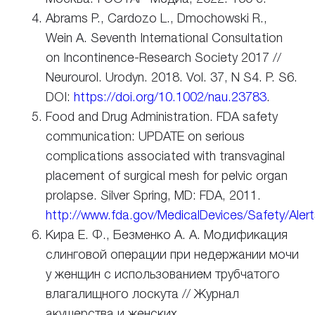
Abrams P., Cardozo L., Dmochowski R.,
Wein A. Seventh International Consultation
on
Incontinence-Research
Society 2017 //
Neurourol. Urodyn. 2018. Vol. 37, N S4. P. S6.
DOI:
https://doi.org/10.1002/nau.23783
.
Food and Drug Administration. FDA safety
communication: UPDATE on serious
complications associated with transvaginal
placement of surgical mesh for pelvic organ
prolapse. Silver Spring, MD: FDA, 2011.
http://www.fda.gov/MedicalDevices/Safety/Ale
Кира Е. Ф., Безменко А. А. Модификация
слинговой операции при недержании мочи
у женщин с использованием трубчатого
влагалищного лоскута // Журнал
акушерства и женских