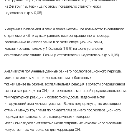
из
2-й группы.
Разница по этому показателю статистически
недостоверна
(р > 0,05)
.
Умеренная гиперемия и отек, а также небольшое количество гноевидного
отделяемого к
5-м суткам
раннего послеоперационного периода,
расцененные как воспаление в области операционной раны,
констатированы только
у 1 больной (1,9%)
на фоне установки
синтетического слинга. Разница статистически недостоверна
(р > 0,05).
Анализируя полученные данные раннего послеоперационного периода,
можно отметить, что при использовании собственных
тканей менее выражена воспалительная реакция в области операционной
раны и как реакция на СИ, что проявлялось меньшей продолжительностью
температурной реакции и болевого синдрома, задержки мочи
и нарушений акта мочеиспускания. Важно подчеркнуть, что имеющиеся
отличия между группами по показателям раннего послеоперационного
периода не являются столь категоричными, которые
могли бы свидетельствовать о неблагоприятных исходах использования
искусственных материалов для коррекции СИ.