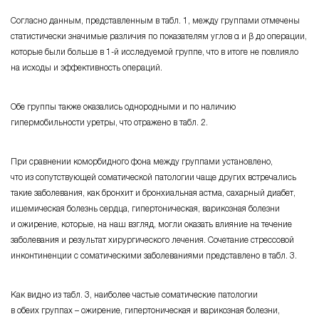
Согласно данным, представленным в табл. 1, между группами отмечены
статистически значимые различия по показателям углов α и β до операции,
которые были больше в
1-й
исследуемой группе, что в итоге не повлияло
на исходы и эффективность операций.
Обе группы также оказались однородными и по наличию
гипермобильности уретры, что отражено в табл. 2.
При сравнении коморбидного фона между группами установлено,
что из сопутствующей соматической патологии чаще других встречались
такие заболевания, как бронхит и бронхиальная астма, сахарный диабет,
ишемическая болезнь сердца, гипертоническая, варикозная болезни
и ожирение, которые, на наш взгляд, могли оказать влияние на течение
заболевания и результат хирургического лечения. Сочетание стрессовой
инконтиненции с соматическими заболеваниями представлено в табл. 3.
Как видно из табл. 3, наиболее частые соматические патологии
в обеих
группах – ожирение
, гипертоническая и варикозная болезни,