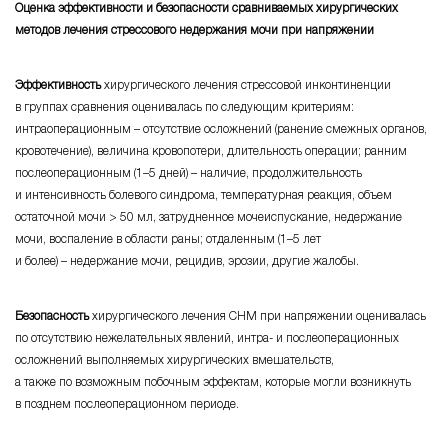
Оценка эффективности и безопасности сравниваемых хирургических
методов лечения стрессового недержания мочи при напряжении
Эффективность
хирургического лечения стрессовой инконтиненции
в группах сравнения оценивалась по следующим критериям:
интраоперационным – отсутствие
осложнений (ранение смежных органов,
крово­течение
), величина кровопотери, длительность операции; ранним
послеоперационным (
1–5 дней) – наличие
, продолжительность
и интенсивность болевого синдрома, температурная реакция, объем
остаточной мочи
> 50 мл,
затрудненное мочеиспускание, недержание
мочи, воспаление в области раны; отдаленным (
1–5 лет
и
более) – недержание
мочи, рецидив, эрозии, другие жалобы.
Безопасность
хирургического лечения СНМ при напряжении оценивалась
по отсутствию нежелательных явлений,
интра- и послеоперационных
осложнений выполняемых хирургических вмешательств,
а также по возможным побочным эффектам, которые могли возникнуть
в позднем послеоперационном периоде.