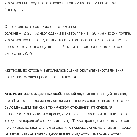
что может быть обусловлено более старшим возрастом пациенток
1-й группы.
Относительно высокая частота варикозной
болезни – 12
(23,1%)
наблюдений в
1-й группе
и 11
(20,7%) – во 2-й группе,
что может косвенно свидетельствовать об определенной роли системной
несостоятельности соединительной ткани в патогенезе синтетического
имплантата (СИ).
Критерии, по которым выполнялась оценка результативности лечения,
сроки наблюдения представлены в табл. 4.
Анализ интраоперационных особенностей
двух типов операций показал,
что в
1-й группе,
где использовали синтетическую петлю, время операции
было меньшим, так как в техническом отношении эта операция
выполняется значительно проще, чем при использовании влагалищного
лоскута из передней стенки влагалища. Также проведение синтетической
петли через запирательные отверстия с помощью специальных игл проще,
чем подшивание влагалищного валика к надкостнице лонных костей.