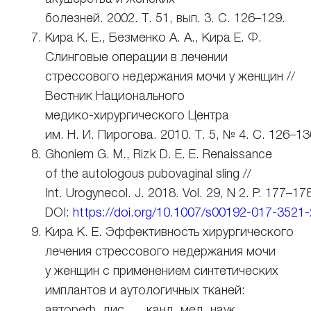
болезней. 2002. Т. 51, вып. 3. С. 126–129.
Кира К. Е., Безменко А. А., Кира Е. Ф.
Слинговые операции в лечении
стрессового недержания мочи у женщин //
Вестник Национального
медико-хирургического
Центра
им. Н. И.
Пирогова. 2010. Т. 5, № 4. С. 126–13
Ghoniem G. M., Rizk D. E. E. Renaissance
of the autologous pubovaginal sling //
Int. Urogynecol. J. 2018. Vol. 29, N 2. P. 177–17
DOI:
https://doi.org/10.1007/s00192-017-3521-
Кира К. Е. Эффективность хирургического
лечения стрессового недержания мочи
у женщин с применением синтетических
имплантов и аутологичных тканей:
автореф. дис. … канд. мед. наук.