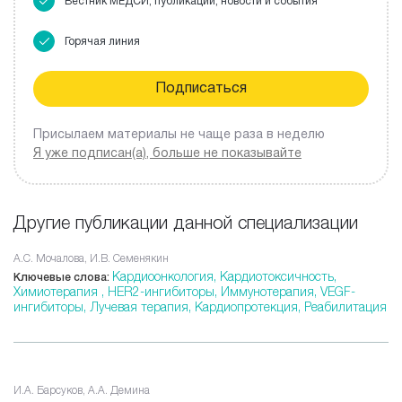
Вестник МЕДСИ, публикации, новости и события
Горячая линия
Присылаем материалы не чаще раза в неделю
Я уже подписан(а), больше не показывайте
Другие публикации данной специализации
А.С. Мочалова, И.В. Семенякин
Кардиоонкология,
Кардиотоксичность,
Ключевые слова:
Химиотерапия ,
HER2-ингибиторы,
Иммунотерапия,
VEGF-
ингибиторы,
Лучевая терапия,
Кардиопротекция,
Реабилитация
И.А. Барсуков, А.А. Демина