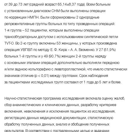
от 39 до 73 лет
(средний возраст
65,14±8,37 года
). Всем больным
с установленным диагнозом СНМ были выполнены операции
по коррекции НМПН. Были сформированы 2 однородные
репрезентативные группы больных по типу проведенных операций:
1-я группа – 52 пациентки
, которым выполнены операции
трансобтураторным доступом с использованием синтетической петли
TVT-О
. Во
2-ю группу
включены 53 женщины, у которых произведена
операция УВПВЛ по методу
Е. Ф. Кира – А. А. Безменко
. У 27 (
51,9%
)
больных
1-й группы
и у 49 (
90,7%
) женщин
2-й группы
наряду
с основными этапами операций дополнительно выполняли переднюю
и/или
заднюю кольпорафию с
леваторо­пластикой
, что имело статистически
значимое отличие
(р < 0,01)
между группами. Срок наблюдения
за пациентками исследуемых групп составил от 1 года до 5 лет и более.
Научно-статистическая
программа исследования включала оценку жалоб,
сбор анамнестических и клинических данных, разработку критериев
включения, невключения и исключения пациенток из исследования,
регистрацию данных медицинской документации, статистическую
обработку полученных данных, анализ и обобщение полученных
результатов. В соответствии с поставленными целью и задачами