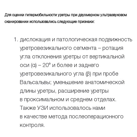
Для оценки гипермобильности уретры при двухмерном ультразвуковом
сканировании использовались следующие признаки:
дислокация и патологическая подвижность
уретровезикального
сегмента – ротация
угла отклонения уретры от вертикальной
оси
(α) – 20°
и более и заднего
уретровезикального угла (β) при пробе
Вальсальвы; уменьшение анатомической
длины уретры, расширение уретры
в проксимальном и среднем отделах.
Также УЗИ иcпользовалоcь нами
в качеcтве метода поcлеоперационного
контроля.