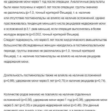
на удержание мочи через 1 год после операции. Аналогичные результаты
были нами получены и через 5 лет после операции: группы значимо
не различались (
р=1,0,
точный критерий Фишера), т. е. наличие
или отсутствие постменопаузы не влияло на наличие осложнений, однако
прослеживалась тенденция меньшего числа рецидивов недержания мочи
и осложнений (в
3,1
раза меньше), если операция выполнялась в более
молодом возрасте (
р=0,052,
точный критерий Фишера).
Следует подчеркнуть, что через 5 лет после хирургического вмешательства
большинство обследованных женщин находились в постменопаузальном
периоде, группы значимо не различались (
р=1,0,
точный критерий
Фишера), т. е. наличие постменопаузы не влияло на наличие рецидива
недержания мочи.
Длительность постменопаузы также не влияла на наличие осложнений
(р=0,88),
удержание мочи через 5 лет
(р=0,75)
и наличие рецидива
(р=0,74).
Количество родов значимо не повлияло на наличие отдаленных
осложнений
(р=0,56)
, удержание мочи через 1 год
(р=0,38),
удержание мочи
через 5 лет
(р=0,35)
и рецидив недержания мочи
(р=0,46)
. Эти данные
позволяют нам думать о том, что не количество, а в первую очередь