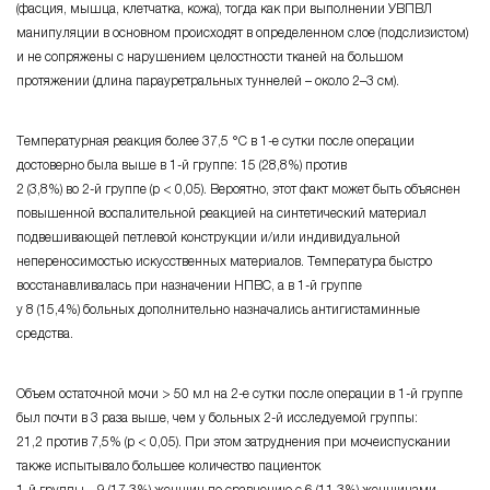
(фасция, мышца, клетчатка, кожа), тогда как при выполнении УВПВЛ
манипуляции в основном происходят в определенном слое (подслизистом)
и не сопряжены с нарушением целостности тканей на большом
протяжении (длина парауретральных
туннелей – около 2–3 см
).
Температурная реакция более
37,5 °С в 1-е сутки
после операции
достоверно была выше в
1-й группе:
15 (
28,8%
) против
2 (3,8%) во
2-й группе
(р < 0,05)
. Вероятно, этот факт может быть объяснен
повышенной воспалительной реакцией на синтетический материал
подвешивающей петлевой конструкции
и/или
индивидуальной
непереносимостью искусственных материалов. Температура быстро
восстанавливалась при назначении НПВС, а в
1-й группе
у 8 (15,4%) больных
дополнительно назначались антигистаминные
средства.
Объем остаточной мочи
> 50 мл на 2-е сутки
после операции в
1-й группе
был почти в 3 раза выше, чем у больных
2-й исследуемой
группы:
21,2 против 7,5%
(р < 0,05)
. При этом затруднения при мочеиспускании
также испытывало большее количество пациенток
1-й группы – 9 (17,3%) женщин
по сравнению с
6 (11,3%) женщинами