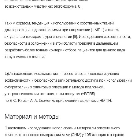
во всех
странах – участниках
этого форума [8].
Таким образом, тенденция к использованию собственных тканей
для коррекции недержания мочи при напряжении (НМПН) является
актуальным вектором в урогинекологии [9]. Исследования эффективности,
безопасности и осложнений в этой области позволят в дальнейшем
разработать более точные критерии отбора пациенток для данного вида
хирургического лечения.
Цель
настоящего
исследования – провести
сравнительное изучение
эффективности и безопасности запирательного доступа при использовании
субуретральных слинговых операций и метода подлонной
уретровезикопексии влагалищным лоскутом (УВПВЛ)
по Е. Ф. Кира – А. А. Безменко
при лечении пациенток с НМПН.
Материал и методы
В настоящем исследовании использованы материалы оперативного
лечения стрессового недержания мочи (СНМ) у 105 женщин в возрасте