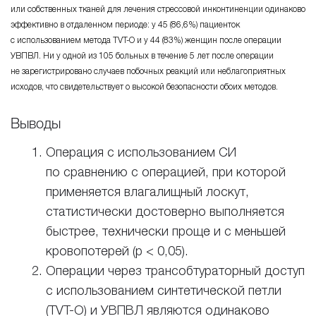
или собственных тканей для лечения стрессовой инконтиненции одинаково
эффективно в отдаленном периоде:
у 45 (86,6%) пациенток
с использованием метода
TVT-O
и
у 44 (83%) женщин
после операции
УВПВЛ. Ни у одной из 105 больных в течение 5 лет после операции
не зарегистрировано случаев побочных реакций или неблагоприятных
исходов, что свидетельствует о высокой безопасности обоих методов.
Выводы
Операция с использованием СИ
по сравнению с операцией, при которой
применяется влагалищный лоскут,
статистически достоверно выполняется
быстрее, технически проще и с меньшей
кровопотерей
(p < 0,05).
Операции через трансобтураторный доступ
с использованием синтетической петли
(
TVT-О
) и УВПВЛ являются одинаково