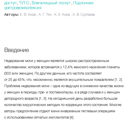
доступ
TVT-O
Влагалищный лоскут
Подлонная
,
,
,
уретровезикопексия
Авторы:
Е. Ф. Кира , А. Г. Тян , К. Е. Кира , А. В. Суртаева
Введение
Недержание мочи у женщин является широко распространенным
заболеванием, которое встречается у
12,4%
женского населения планеты
(303 млн женщин). По другим данным, его частота составляет
от 25 до 45%,
что, несомненно, является внушительным показателем [1, 2].
Проблема недержания
мочи – одна
из ведущих в снижении качества жизни
у женщин в периоды
пре- и постменопаузы
, а в ряде случаев и у женщин
детородного возраста
[1, 3]
. На сегодняшний день разработано большое
количество хирургических методик по коррекции этого состояния. Многие
авторы предпочтение отдают
мини-инвазивным
петлевым операциям
с использованием сетчатых имплантатов [4].