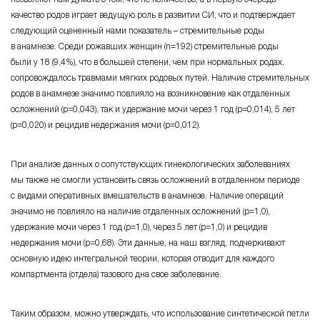
качество родов играет ведущую роль в развитии СИ, что и подтверждает
следующий оцененный нами
показатель – стремительные
роды
в анамнезе. Среди рожавших женщин
(n=192)
стремительные роды
были у 18 (9,4%), что в большей степени, чем при нормальных родах,
сопровождалось травмами мягких родовых путей. Наличие стремительных
родов в анамнезе значимо повлияло на возникновение как отдаленных
осложнений
(р=0,043)
, так и удержание мочи через 1 год
(р=0,014)
, 5 лет
(р=0,020)
и рецидив недержания мочи
(р=0,012)
.
При анализе данных о сопутствующих гинекологических заболеваниях
мы также не смогли установить связь осложнений в отдаленном периоде
с видами оперативных вмешательств в анамнезе. Наличие операций
значимо не повлияло на наличие отдаленных осложнений
(р=1,0)
,
удержание мочи через 1 год
(р=1,0)
, через 5 лет
(р=1,0)
и рецидив
недержания мочи
(р=0,68)
. Эти данные, на наш взгляд, подчеркивают
основную идею интегральной теории, которая отводит для каждого
компартмента (отдела) тазового дна свое заболевание.
Таким образом, можно утверждать, что использование синтетической петли