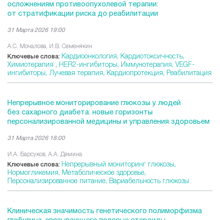
осложнениям противоопухолевой терапии:
от стратификации риска до реабилитации
31 Марта 2026 19:00
А.С. Мочалова, И.В. Семенякин
Кардиоонкология,
Кардиотоксичность,
Ключевые слова:
Химиотерапия ,
HER2-ингибиторы,
Иммунотерапия,
VEGF-
ингибиторы,
Лучевая терапия,
Кардиопротекция,
Реабилитация
Непрерывное мониторирование глюкозы у людей
без сахарного диабета: новые горизонты
персонализированной медицины и управления здоровьем
31 Марта 2026 18:00
И.А. Барсуков, А.А. Демина
Непрерывный мониторинг глюкозы,
Ключевые слова:
Нормогликемия,
Метаболическое здоровье,
Персонализированное питание,
Вариабельность глюкозы
Клиническая значимость генетического полиморфизма