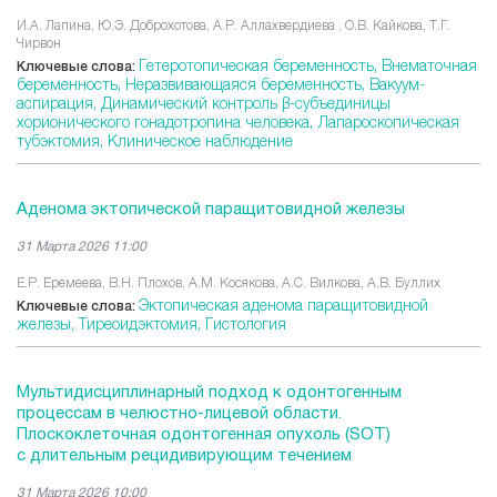
И.А. Лапина, Ю.Э. Доброхотова, А.Р. Аллахвердиева , О.В. Кайкова, Т.Г.
Чирвон
Гетеротопическая беременность,
Внематочная
Ключевые слова:
беременность,
Неразвивающаяся беременность,
Вакуум-
аспирация,
Динамический контроль β-субъединицы
хорионического гонадотропина человека,
Лапароскопическая
тубэктомия,
Клиническое наблюдение
Аденома эктопической паращитовидной железы
31 Марта 2026 11:00
Е.Р. Еремеева, В.Н. Плохов, А.М. Косякова, А.С. Вилкова, А.В. Буллих
Эктопическая аденома паращитовидной
Ключевые слова:
железы,
Тиреоидэктомия,
Гистология
Мультидисциплинарный подход к одонтогенным
процессам в челюстно-лицевой области.
Плоскоклеточная одонтогенная опухоль (SOT)
с длительным рецидивирующим течением
31 Марта 2026 10:00