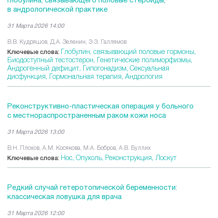
глобулина, связывающего половые стероиды,
в андрологической практике
31 Марта 2026 14:00
В.В. Кудряшов, Д.А. Зеленин, Э.Э. Галлямов
Глобулин, связывающий половые гормоны,
Ключевые слова:
Биодоступный тестостерон,
Генетические полиморфизмы,
Андрогенный дефицит,
Гипогонадизм,
Сексуальная
дисфункция,
Гормональная терапия,
Андрология
Реконструктивно-пластическая операция у больного
с местнораспространенным раком кожи носа
31 Марта 2026 13:00
В.Н. Плохов, А.М. Косякова, М.А. Бобров, А.В. Буллих
Нос,
Опухоль,
Реконструкция,
Лоскут
Ключевые слова:
Редкий случай гетеротопической беременности:
классическая ловушка для врача
31 Марта 2026 12:00