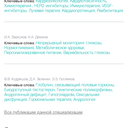
Кардиоонкология,
Кардиотоксичность,
Ключевые слова:
Химиотерапия ,
HER2-ингибиторы,
Иммунотерапия,
VEGF-
ингибиторы,
Лучевая терапия,
Кардиопротекция,
Реабилитация
И.А. Барсуков, А.А. Демина
Непрерывный мониторинг глюкозы,
Ключевые слова:
Нормогликемия,
Метаболическое здоровье,
Персонализированное питание,
Вариабельность глюкозы
В.В. Кудряшов, Д.А. Зеленин, Э.Э. Галлямов
Глобулин, связывающий половые гормоны,
Ключевые слова:
Биодоступный тестостерон,
Генетические полиморфизмы,
Андрогенный дефицит,
Гипогонадизм,
Сексуальная
дисфункция,
Гормональная терапия,
Андрология
Все публикации данной специализации