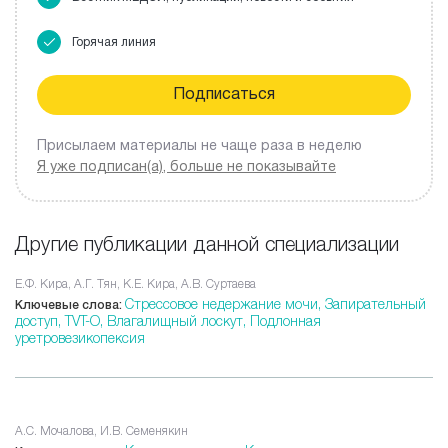
Горячая линия
Присылаем материалы не чаще раза в неделю
Я уже подписан(а), больше не показывайте
Другие публикации данной специализации
Е.Ф. Кира, А.Г. Тян, К.Е. Кира, А.В. Суртаева
Стрессовое недержание мочи,
Запирательный
Ключевые слова:
доступ,
TVT-O,
Влагалищный лоскут,
Подлонная
уретровезикопексия
А.С. Мочалова, И.В. Семенякин