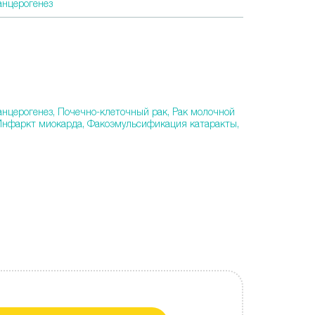
анцерогенез
анцерогенез,
Почечно-клеточный рак,
Рак молочной
Инфаркт миокарда,
Факоэмульсификация катаракты,