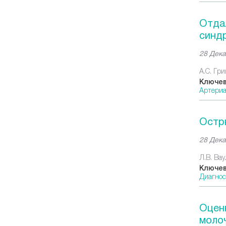
Отда
синд
28 Дека
А.С. Гри
Ключев
Артериа
Остр
28 Дека
Л.В. Вау
Ключев
Диагнос
Оцен
моло