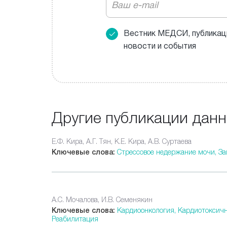
Вестник МЕДСИ, публикац
новости и события
Другие публикации дан
Е.Ф. Кира, А.Г. Тян, К.Е. Кира, А.В. Суртаева
Ключевые слова:
Стрессовое недержание мочи,
За
А.С. Мочалова, И.В. Семенякин
Ключевые слова:
Кардиоонкология,
Кардиотоксичн
Реабилитация