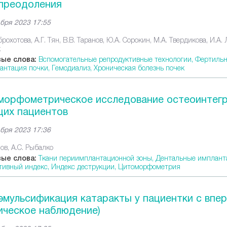
 преодоления
бря 2023 17:55
рохотова, А.Г. Тян, В.В. Таранов, Ю.А. Сорокин, М.А. Твердикова, И.А. Л
к
ые слова:
Вспомогательные репродуктивные технологии,
Фертильн
антация почки,
Гемодиализ,
Хроническая болезнь почек
морфометрическое исследование остеоинтегр
щих пациентов
бря 2023 17:36
ов, А.С. Рыбалко
ые слова:
Ткани периимплантационной зоны,
Дентальные имплант
тивный индекс,
Индекс деструкции,
Цитоморфометрия
эмульсификация катаракты у пациентки с впе
ическое наблюдение)