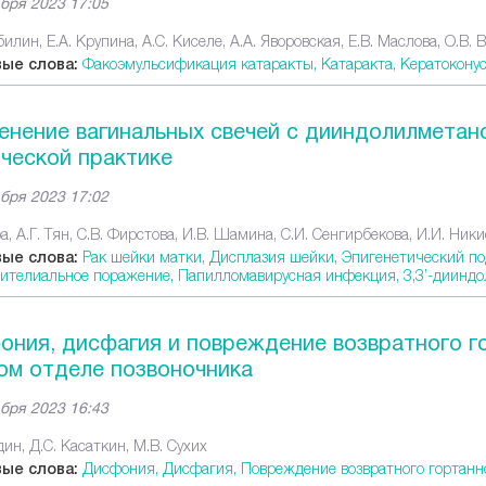
бря 2023 17:05
билин, Е.А. Крупина, А.С. Киселе, А.А. Яворовская, Е.В. Маслова, О.В.
ые слова:
Факоэмульсификация катаракты,
Катаракта,
Кератокону
нение вагинальных свечей с дииндолилметано
ческой практике
бря 2023 17:02
а, А.Г. Тян, С.В. Фирстова, И.В. Шамина, С.И. Сенгирбекова, И.И. Ни
ые слова:
Рак шейки матки,
Дисплазия шейки,
Эпигенетический по
ителиальное поражение,
Папилломавирусная инфекция,
3,3’-диинд
ния, дисфагия и повреждение возвратного го
ом отделе позвоночника
бря 2023 16:43
ин, Д.С. Касаткин, М.В. Сухих
ые слова:
Дисфония,
Дисфагия,
Повреждение возвратного гортанн