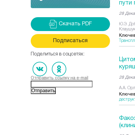
пути
28 Дека
Ю.Э. Доб
Скачать PDF
Клаушу
Ключев
Транспл
Подписаться
Поделиться в соцсетях:
Цито
куря
28 Дека
Отправить ссылку на e-mail
А.А. Орл
Ключев
деструк
Фако
(клин