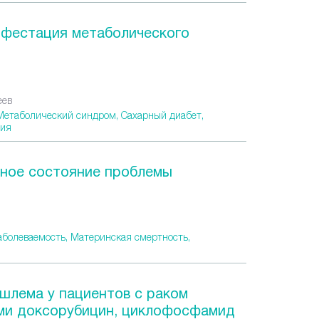
ифестация метаболического
еев
Метаболический синдром,
Сахарный диабет,
ия
нное состояние проблемы
аболеваемость,
Материнская смертность,
шлема у пациентов с раком
ми доксорубицин, циклофосфамид