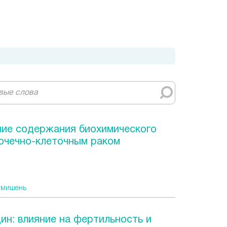
ние содержания биохимического
почечно-клеточным раком
 мишень
н: влияние на фертильность и