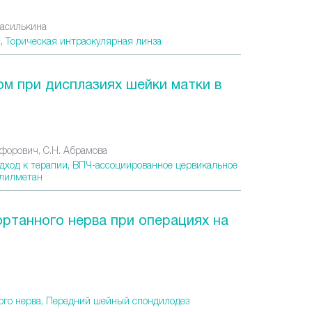
 Василькина
с,
Торическая интраокулярная линза
м при дисплазиях шейки матки в
кифорович, С.Н. Абрамова
дход к терапии,
ВПЧ-ассоциированное цервикальное
олилметан
ртанного нерва при операциях на
ого нерва,
Передний шейный спондилодез