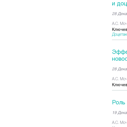
и до
28 Дека
А.С. Моч
Ключев
Доцетак
Эффе
ново
28 Дека
А.С. Моч
Ключев
Роль 
19 Дека
А.С. Моч