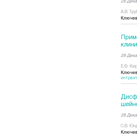
28 Дека
А.В. Тру
Ключев
Приме
клини
28 Дека
Е.Ф. Кир
Ключев
интраэп
Дисфо
шейн
28 Дека
С.В. Юнд
Ключев