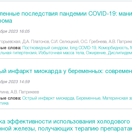
ленные последствия пандемии COVID-19: ман
рома
бря 2023 16:05
горьевская, Д.А. Платонов, С.И. Селюцкий, О.С. Гребнева, А.В. Патрик
ые слова:
Постковидный синдром,
long COVID-19,
Коморбидность,
льная гипертензия,
Избыточная масса тела,
Ожирение,
Дислипидем
ый инфаркт миокарда у беременных: совреме
бря 2023 14:59
лина, А.В. Патрикеев
ые слова:
Острый инфаркт миокарда,
Беременные,
Материнская з
тика
ка эффективности использования холодового 
чной железы, получающих терапию препарата