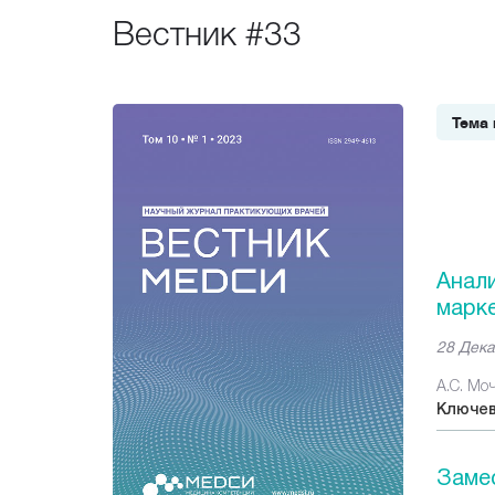
Вестник #33
Тема 
Анал
марке
28 Дека
А.С. Моч
Ключев
Замес