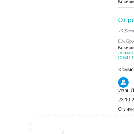
Ключев
От р
19 Дека
Е.А. Бр
Ключев
железы
COVID-1
Комме
Иван Л
23.10.
Отличн