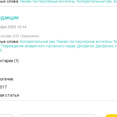
ые слова:
Раково-тестикулярные антигены,
Колоректальный рак,
К
едакции
бря 2023 13:14
усилова, И.В. Семенякин
ые слова:
Колоректальный рак,
Раково-тестикулярные антигены,
К
,
Повреждение возвратного гортанного нерва,
Дисфагия,
Дисфония,
9
нтарии
(1)
огачев
2017
ая статья