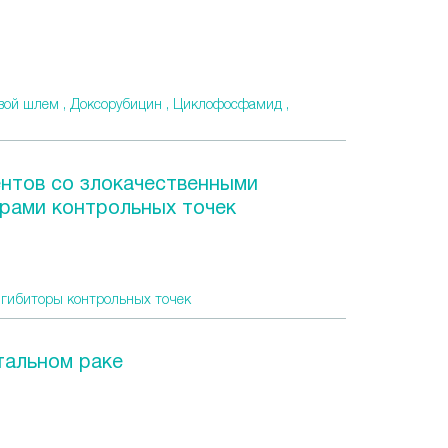
вой шлем ,
Доксорубицин ,
Циклофосфамид ,
нтов со злокачественными
рами контрольных точек
гибиторы контрольных точек
тальном раке