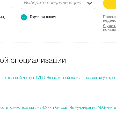
Выберите специализацию
ии,
Горячая линия
Присыл
недел
Я уже 
показы
ной специализации
пирательный доступ,
TVT-O,
Влагалищный лоскут,
Подлонная уретров
ость,
Химиотерапия ,
HER2-ингибиторы,
Иммунотерапия,
VEGF-инг