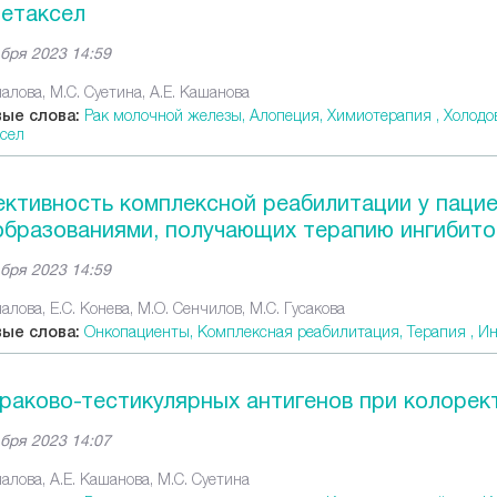
цетаксел
бря 2023 14:59
алова, М.С. Суетина, А.Е. Кашанова
ые слова:
Рак молочной железы,
Алопеция,
Химиотерапия ,
Холодо
сел
ктивность комплексной реабилитации у пацие
образованиями, получающих терапию ингибито
бря 2023 14:59
алова, Е.С. Конева, М.О. Сенчилов, М.С. Гусакова
ые слова:
Онкопациенты,
Комплексная реабилитация,
Терапия ,
Ин
раково-тестикулярных антигенов при колорек
бря 2023 14:07
алова, А.Е. Кашанова, М.С. Суетина