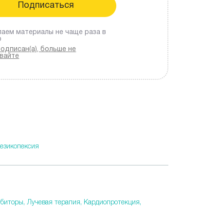
аем материалы не чаще раза в
ю
подписан(а), больше не
вайте
езикопексия
ибиторы,
Лучевая терапия,
Кардиопротекция,